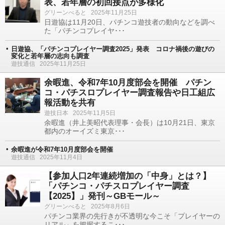
表、若年層の初回接点が多様化
グリーンべると
2025年11月25日
日遊協は11月20日、パチンコ遊技者の動向などを調べ
た「パチンコプレイヤ･･･
日遊協、「パチンコプレイヤー調査2025」発表 コロナ禍後の遊びの
変化と若年層の志向も調査
遊技通信
2025年11月25日
余暇進、令和7年10月度部会を開催 パチン
コ・パチスロプレイヤー調査報告や日工組広
報活動を共有
遊技日本
2025年11月5日
余暇進（井上美昭代表理事・会長）は10月21日、東京
都内のオーイズミ東京･･･
余暇進が令和7年10月度部会を開催
遊技通信
2025年11月4日
【参加人口2年連続増加の「中身」とは？】
「パチンコ・パチスロプレイヤー調査
【2025】」発刊～GBモール～
グリーンべると
2025年8月6日
パチンコ業界の先行きが不透明な今こそ「プレイヤーの
リアル」を把握するこ･･･