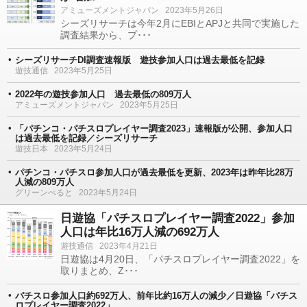
アミューズメントジャパン
2023年5月26日
シーズリサーチは今年2月にEBIとAPJと共同で実施した
調査結果から、プ･･･
シーズリサーチDI調査速報版 遊技参加人口は過去最低を記録
遊技通信
2023年5月25日
2022年の遊技参加人口 過去最低の809万人
アミューズメントジャパン
2023年5月25日
「パチンコ・パチスロプレイヤー調査2023」速報版が公開、参加人口
は過去最低を記録／シーズリサーチ
遊技日本
2023年5月24日
パチンコ・パチスロ参加人口が過去最低を更新、2023年は昨年比28万
人減の809万人
グリーンべると
2023年5月24日
日遊協「パチスロプレイヤー調査2022」参加
人口は年比16万人減の692万人
遊技通信
2023年4月21日
日遊協は4月20日、「パチスロプレイヤー調査2022」を
取りまとめ、Z･･･
パチスロ参加人口約692万人、前年比約16万人の減少／日遊協「パチス
ロプレイヤー調査2022」