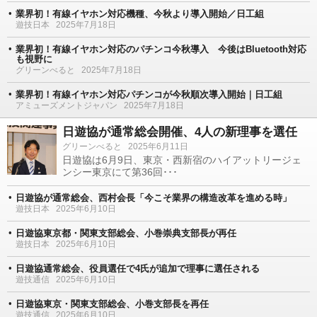
業界初！有線イヤホン対応機種、今秋より導入開始／日工組
遊技日本
2025年7月18日
業界初！有線イヤホン対応のパチンコ今秋導入 今後はBluetooth対応
も視野に
グリーンべると
2025年7月18日
業界初！有線イヤホン対応パチンコが今秋順次導入開始｜日工組
アミューズメントジャパン
2025年7月18日
日遊協が通常総会開催、4人の新理事を選任
グリーンべると
2025年6月11日
日遊協は6月9日、東京・西新宿のハイアットリージェ
ンシー東京にて第36回･･･
日遊協が通常総会、西村会長「今こそ業界の構造改革を進める時」
遊技日本
2025年6月10日
日遊協東京都・関東支部総会、小巻崇典支部長が再任
遊技日本
2025年6月10日
日遊協通常総会、役員選任で4氏が追加で理事に選任される
遊技通信
2025年6月10日
日遊協東京・関東支部総会、小巻支部長を再任
遊技通信
2025年6月10日