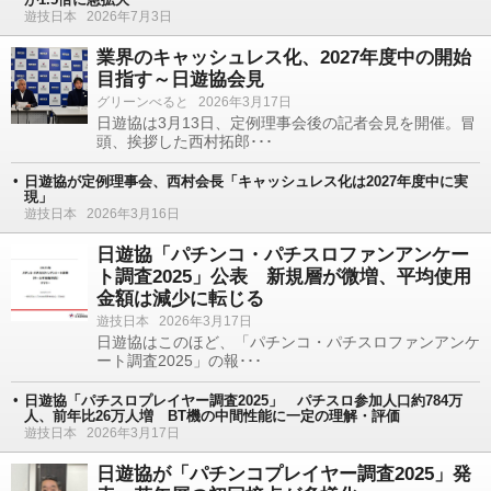
遊技日本
2026年7月3日
業界のキャッシュレス化、2027年度中の開始
目指す～日遊協会見
グリーンべると
2026年3月17日
日遊協は3月13日、定例理事会後の記者会見を開催。冒
頭、挨拶した西村拓郎･･･
日遊協が定例理事会、西村会長「キャッシュレス化は2027年度中に実
現」
遊技日本
2026年3月16日
日遊協「パチンコ・パチスロファンアンケー
ト調査2025」公表 新規層が微増、平均使用
金額は減少に転じる
遊技日本
2026年3月17日
日遊協はこのほど、「パチンコ・パチスロファンアンケ
ート調査2025」の報･･･
日遊協「パチスロプレイヤー調査2025」 パチスロ参加人口約784万
人、前年比26万人増 BT機の中間性能に一定の理解・評価
遊技日本
2026年3月17日
日遊協が「パチンコプレイヤー調査2025」発