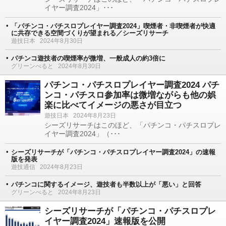
イヤー調査2024」･･･
「パチンコ・パチスロプレイヤー調査2024」喫煙者・非喫煙者が快適
に共存できる空間づくりが望まれる／シーズリサーチ
遊技日本
2024年8月30日
パチンコ遊技者の喫煙率が微増、一般成人の約3倍に
グリーンべると
2024年8月30日
パチンコ・パチスロプレイヤー調査2024 パチ
ンコ・パチスロ参加率は微増ながらも他の娯
楽に比べてイメージの悪さが目立つ
遊技日本
2024年8月23日
シーズリサーチはこのほど、「パチンコ・パチスロプレ
イヤー調査2024」（･･･
シーズリサーチが「パチンコ・パチスロプレイヤー調査2024」の速報
版を発表
遊技通信
2024年8月23日
パチンコに関するイメージ、遊技者も半数以上が「悪い」と回答
グリーンべると
2024年8月23日
シーズリサーチが「パチンコ・パチスロプレ
イヤー調査2024」速報版を公開