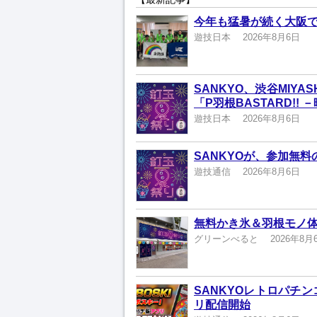
今年も猛暑が続く大阪
遊技日本
2026年8月6日
SANKYO、渋谷MIYA
「P羽根BASTARD!!
遊技日本
2026年8月6日
SANKYOが、参加無
遊技通信
2026年8月6日
無料かき氷＆羽根モノ体
グリーンべると
2026年8月
SANKYOレトロパチ
リ配信開始