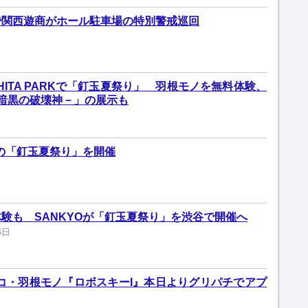
で関西遊商がホール駐車場の特別警戒巡回
SHITA PARKで「釘玉夏祭り」 羽根モノを無料体験、
 －暗黒の破壊神－」の展示も
料の「釘玉夏祭り」を開催
験も SANKYOが「釘玉夏祭り」を渋谷で開催へ
6日
ンコ・羽根モノ『ロボスキーI』本日よりグリパチでアプ