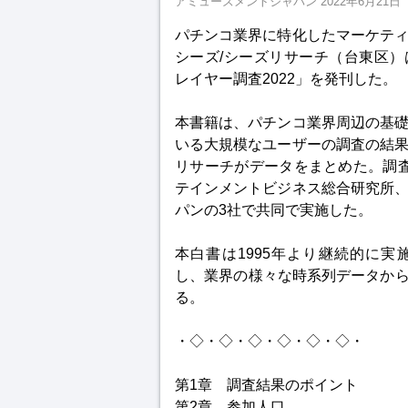
アミューズメントジャパン
2022年6月21日
パチンコ業界に特化したマーケテ
シーズ/シーズリサーチ（台東区
レイヤー調査2022」を発刊した。
本書籍は、パチンコ業界周辺の基
いる大規模なユーザーの調査の結
リサーチがデータをまとめた。調
テインメントビジネス総合研究所
パンの3社で共同で実施した。
本白書は1995年より継続的に
し、業界の様々な時系列データか
る。
・◇・◇・◇・◇・◇・◇・
第1章 調査結果のポイント
第2章 参加人口