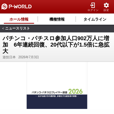
ログイン
設定
ホール情報
機種情報
タイムライン
ニュースリスト
<
パチンコ・パチスロ参加人口902万人に増
加 6年連続回復、20代以下が1.5倍に急拡
大
遊技日本
2026年7月3日