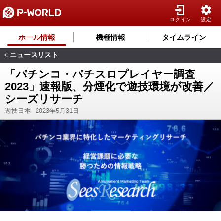
ログイン
設定
ホール情報
機種情報
タイムライン
ニュースリスト
<
「パチンコ・パチスロプレイヤー調査
2023」速報版、分煙化で遊技環境が改善／
シーズリサーチ
遊技日本
2023年5月31日