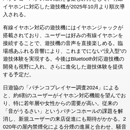
イヤホンに対応した遊技機が2025年10月より順次導
入される。
有線イヤホン対応の遊技機にはイヤホンジャックが
搭載されており、ユーザーは好みの有線イヤホンを
接続することで、遊技機の音声を直接楽しめる。臨
場感あふれる音響により、これまでにない“没入型”の
遊技体験を実現する。今後はBluetooth対応遊技機の
開発も視野に入れ、さらに進化した遊技体験を提供
する予定だ。
日遊協の「パチンコプレイヤー調査2024」による
と、約6割のユーザーがイヤホン対応機能を望んでお
り、特に若年層や女性からの需要が高い。従来の
「音がうるさい」というパチンコホールの課題を解
消し、新規ユーザーの来店促進にも期待がかかる。2
020年の屋内禁煙化による分煙の進展と合わせ、騒音