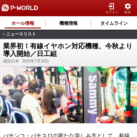
ログイン
設定
ホール情報
機種情報
タイムライン
ニュースリスト
<
業界初！有線イヤホン対応機種、今秋より
導入開始／日工組
遊技日本
2025年7月18日
パチンコ・パチスロの新たな楽しみ方として、有線