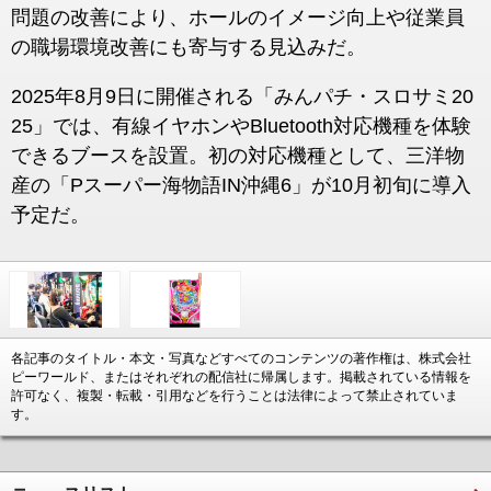
問題の改善により、ホールのイメージ向上や従業員
の職場環境改善にも寄与する見込みだ。
2025年8月9日に開催される「みんパチ・スロサミ20
25」では、有線イヤホンやBluetooth対応機種を体験
できるブースを設置。初の対応機種として、三洋物
産の「Pスーパー海物語IN沖縄6」が10月初旬に導入
予定だ。
各記事のタイトル・本文・写真などすべてのコンテンツの著作権は、株式会社
ピーワールド、またはそれぞれの配信社に帰属します。掲載されている情報を
許可なく、複製・転載・引用などを行うことは法律によって禁止されていま
す。