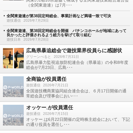
関東の1都10県遊協で構成する全関東遊技業組合連合会
（全関東遊連）は7月･･･
全関東遊連が第38回定時総会、事業計画など満場一致で可決
遊技通信
2026年7月29日
全関東遊連、第38回定時総会を開催 パチンコホールが地域にあって
良かったと評価されるよう総力を挙げて取り組む
遊技日本
2026年7月28日
広島県暴追総会で遊技業界役員らに感謝状
グリーンべると
2026年7月31日
広島県暴力監視追放防犯連合会（県暴追）の令和8年度
総会が7月23日、広島･･･
全商協が役員選任
遊技通信
2026年7月21日
全国遊技機商業協同組合連合会は、６月17日開催の通
常総会及び理事会におい･･･
オッケー.が役員選任
遊技通信
2026年7月15日
オッケー.は6月22日開催の定時株主総会において、下記
の通り役員を選任し･･･