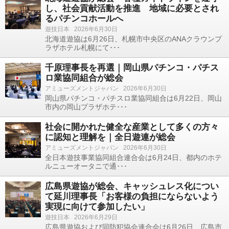
し、社会貢献活動を推進 地域に必要とされ
るパチンコホールへ
遊技日本
2026年6月30日
北海道遊協は6月26日、札幌市中央区のANAクラウンプ
ラザホテル札幌にて･･･
千原理事長を再選｜岡山県パチンコ・パチス
ロ業協同組合が総会
アミューズメントジャパン
2026年6月30日
岡山県パチンコ・パチスロ業協同組合は6月22日、岡山
市内の岡山プラザホテ･･･
社会に開かれた健全な産業として多くの方々
に認知と理解を｜全日遊連が総会
アミューズメントジャパン
2026年6月30日
全日本遊技事業協同組合連合会は6月24日、都内のホテ
ルニューオータニで通･･･
広島県遊協が総会、キャッシュレス化につい
て延川理事長「お客様の負担にならないよう
実現に向けて参加したい」
遊技日本
2026年6月29日
広島県遊協および同防犯協会連合会は6月26日、広島市