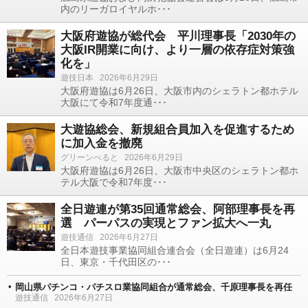
内のリーガロイヤルホ･･･
大阪府遊協が総代会 平川理事長「2030年の
大阪IR開業に向け、より一層の依存症対策強
化を」
遊技日本
2026年6月29日
大阪府遊協は6月26日、大阪市内のシェラトン都ホテル
大阪にて令和7年度通･･･
大遊協総会、新規組合員加入を促進するため
に加入金を撤廃
グリーンべると
2026年6月29日
大阪府遊協は6月26日、大阪市中央区のシェラトン都ホ
テル大阪で令和7年度･･･
全日遊連が第35回通常総会、阿部理事長を再
選 パーパスの実現とファン拡大へ一丸
遊技通信
2026年6月27日
全日本遊技事業協同組合連合会（全日遊連）は6月24
日、東京・千代田区の･･･
岡山県パチンコ・パチスロ業協同組合が通常総会、千原理事長を再任
遊技通信
2026年6月27日