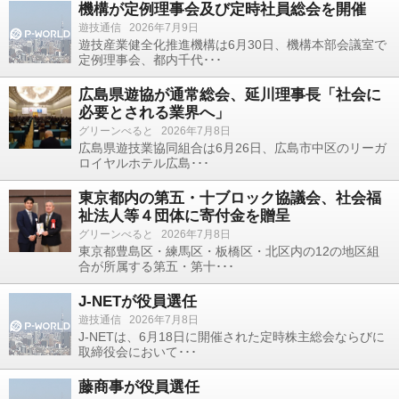
機構が定例理事会及び定時社員総会を開催
遊技通信
2026年7月9日
遊技産業健全化推進機構は6月30日、機構本部会議室で
定例理事会、都内千代･･･
広島県遊協が通常総会、延川理事長「社会に
必要とされる業界へ」
グリーンべると
2026年7月8日
広島県遊技業協同組合は6月26日、広島市中区のリーガ
ロイヤルホテル広島･･･
東京都内の第五・十ブロック協議会、社会福
祉法人等４団体に寄付金を贈呈
グリーンべると
2026年7月8日
東京都豊島区・練馬区・板橋区・北区内の12の地区組
合が所属する第五・第十･･･
J-NETが役員選任
遊技通信
2026年7月8日
J-NETは、6月18日に開催された定時株主総会ならびに
取締役会において･･･
藤商事が役員選任