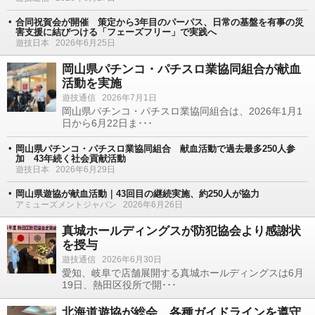
合同祝賀会が開催 策定から3年目のパーパス、日常の基盤を有事の災
害支援に結びつける「フェーズフリー」で実践へ
遊技日本
2026年6月25日
岡山県パチンコ・パチスロ業協同組合が献血
活動を実施
遊技通信
2026年7月1日
岡山県パチンコ・パチスロ業協同組合は、2026年1月1
日から6月22日ま･･･
岡山県パチンコ・パチスロ業協同組合 献血活動で過去最多250人参
加 43年続く社会貢献活動
遊技日本
2026年6月29日
岡山県遊協が献血活動｜43回目の継続実施、約250人が協力
アミューズメントジャパン
2026年6月26日
真城ホールディングスが防犯協会より感謝状
を授与
遊技通信
2026年6月30日
愛知、岐阜で店舗展開する真城ホールディングスは6月
19日、熱田区役所で開･･･
北海道遊協が総会 各種ガイドラインを遵守