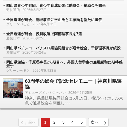
岡山県青少年財団、青少年育成団体に助成金・補助金を贈呈
遊技通信
2026年6月27日
全日遊連が総会、副理事長に平山氏と工藤氏を新たに選任
グリーンべると
2026年6月26日
全日遊連が総会、役員改選で阿部理事長を7選
遊技日本
2026年6月25日
岡山県パチンコ・パチスロ業協同組合が通常総会、千原理事長が続投
遊技日本
2026年6月24日
岡山県遊協・千原理事長が6期目へ、外国人留学生の雇用緩和に期待感
示す
グリーンべると
2026年6月23日
60周年の総会で記念セレモニー｜神奈川県遊
協
アミューズメントジャパン
2026年6月25日
神奈川県遊技場協同組合は6月19日、横浜ベイホテル東
急で通常総会を開催し･･･
前へ
1
2
3
4
5
次へ