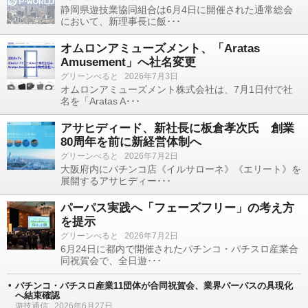
静岡県遊技業協同組合は6月4日に開催された通常総会
において、新理事長に飯･･･
オムロンアミューズメント、「Aratas
Amusement」へ社名変更
グリーンべると
2026年7月3日
オムロンアミューズメント株式会社は、7月1日付で社
名を「Aratas A･･･
アサヒディード、新社長に板倉孝次氏 創業
80周年を前に新経営体制へ
グリーンべると
2026年7月2日
大阪府内にパチンコ店《イルサローネ》《エリート》を
展開するアサヒディー･･･
パーパス実践へ「フェーズフリー」の考え方
を提示
グリーンべると
2026年7月2日
6月24日に都内で開催されたパチンコ・パチスロ産業合
同祝賀会で、全日遊･･･
パチンコ・パチスロ産業11団体が合同祝賀会、業界パーパスの具現化
へ結束確認
遊技通信
2026年6月27日