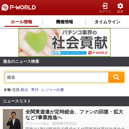
ログイン
設定
ホール情報
機種情報
タイムライン
過去のニュース検索
注目:
新台
寄付
レジャー白書
ニュースリスト
全関東遊連が定時総会、ファンの回復・拡大
など7事業推進へ
グリーンべると
2026年7月31日