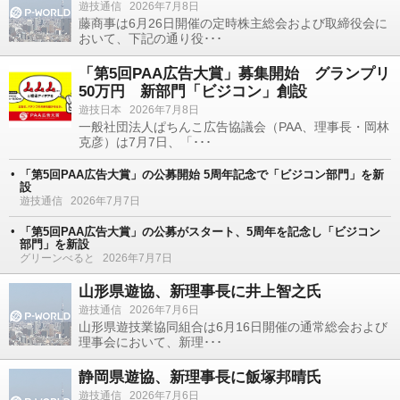
遊技通信
2026年7月8日
藤商事は6月26日開催の定時株主総会および取締役会に
おいて、下記の通り役･･･
「第5回PAA広告大賞」募集開始 グランプリ
50万円 新部門「ビジコン」創設
遊技日本
2026年7月8日
一般社団法人ぱちんこ広告協議会（PAA、理事長・岡林
克彦）は7月7日、「･･･
「第5回PAA広告大賞」の公募開始 5周年記念で「ビジコン部門」を新
設
遊技通信
2026年7月7日
「第5回PAA広告大賞」の公募がスタート、5周年を記念し「ビジコン
部門」を新設
グリーンべると
2026年7月7日
山形県遊協、新理事長に井上智之氏
遊技通信
2026年7月6日
山形県遊技業協同組合は6月16日開催の通常総会および
理事会において、新理･･･
静岡県遊協、新理事長に飯塚邦晴氏
遊技通信
2026年7月6日