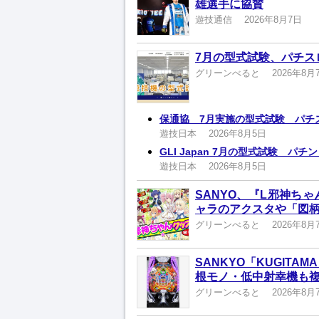
雄選手に協賛
遊技通信
2026年8月7日
7月の型式試験、パチス
グリーンべると
2026年8月
保通協 7月実施の型式試験 パチ
遊技日本
2026年8月5日
GLI Japan 7月の型式試験 パ
遊技日本
2026年8月5日
SANYO、『L邪神ち
ャラのアクスタや「図柄
グリーンべると
2026年8月
SANKYO「KUGIT
根モノ・低中射幸機も
グリーンべると
2026年8月