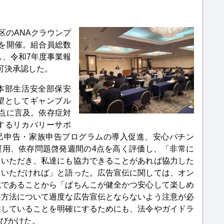
区のANAクラウンプ
を開催。組合員総数
し、令和7年度事業報
可決承認した。
本部生活安全部保安
望としてギャンブル
点に言及。依存症対
するリカバリーサポ
己申告・家族申告プログラムの導入促進、安心パチン
運用、依存問題啓発週間の4点を高く評価し、「非常に
ていただき、私達にも協力できることがあれば協力した
ていただければ」と語った。広告宣伝に関しては、オン
境であることから「ぱちんこが健全かつ安心して楽しめ
客方法について過度な広告宣伝とならないよう注意が必
供していることを明確にするためにも、法令やガイドラ
びかけた。