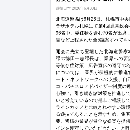
遊技日本
2026年6月30日
北海道遊協は6月26日、札幌市中央
ラザホテル札幌にて第4回通常総会
96名中、委任状を含む70名が出席
告など上程された全5議案すべてを
開会に先立ち登壇した北海道警察
課の徳田一志課長は、業界への要
等依存症対策、広告宣伝の遵守の2
については、業界が積極的に推進
ート・ネットワークへの支援、自
コ・パチスロアドバイザー制度の
心強い。引き続き諸対策を推進し
いと考えているので是非ご相談し
ラインカジノと比較されやすい環
る遊技であることを示すため、集
要。皆様の業界が健全な娯楽を提
インを遵守していただきたい」と呼