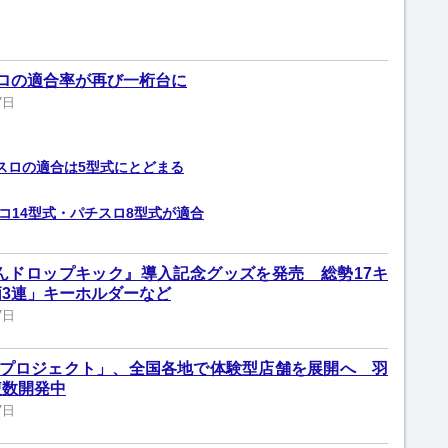
ロの適合率が再び一桁台に
7日
スロの適合は5型式にとどまる
チンコ14型式・パチスロ8型式が適合
ゃんドロップキック』導入記念グッズを発売 総勢17キ
3連」キーホルダーなど
7日
AMAプロジェクト」、全国各地で体験型店舗を展開へ 羽
複数開発中
7日