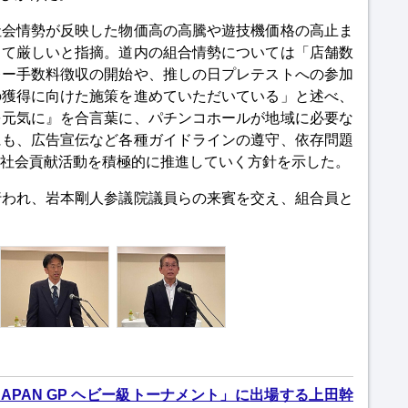
社会情勢が反映した物価高の高騰や遊技機価格の高止ま
して厳しいと指摘。道内の組合情勢については「店舗数
レー手数料徴収の開始や、推しの日プレテストへの参加
の獲得に向けた施策を進めていただいている」と述べ、
を元気に』を合言葉に、パチンコホールが地域に必要な
にも、広告宣伝など各種ガイドラインの遵守、依存問題
社会貢献活動を積極的に推進していく方針を示した。
行われ、岩本剛人参議院議員らの来賓を交え、組合員と
N JAPAN GP ヘビー級トーナメント」に出場する上田幹