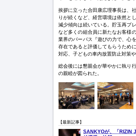
挨拶に立った合田康広理事長は、
りが続くなど、経営環境は依然と
減少傾向は続いている。貯玉再プ
など多くの組合員に新たなお客様
業界のパーパス『遊びの力で、心
存在であると評価してもらうため
対応、子どもの車内放置防止対策や
総会後には懇親会が華やかに執り
の親睦が図られた。
【最新記事】
SANKYOが、「RIZI