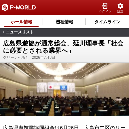
ログイン
設定
ホール情報
機種情報
タイムライン
ニュースリスト
<
広島県遊協が通常総会、延川理事長「社会
に必要とされる業界へ」
グリーンべると
2026年7月8日
広島県遊技業協同組合は6月26日、広島市中区のリー