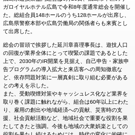
ガロイヤルホテル広島で令和8年度通常総会を開催し
た。総組合員148ホールのうち128ホールが出席し、
広島県警察本部や広島労働局の関係者らも来賓とし
て出席した。
総会の冒頭で挨拶した延川章喜理事長は、遊技人口
の回復が業界全体にとって喫緊の課題であるとした
上で、2030年のIR開業を見据え、自己申告・家族申
告プログラムの導入拡大と来店客への周知徹底な
ど、依存問題対策に一層真剣に取り組む必要がある
との考えを示した。
また、受動喫煙対策やキャッシュレス化など業界を
取り巻く課題に触れながら、組合は60年以上にわた
り、雇用の創出や地域経済への貢献、災害時の支
援、社会貢献活動など、地域社会で重要な役割を果
たしてきたと強調。今後も地域の大衆娯楽としての
役割を果たし続けるためには、時代の変化に的確に