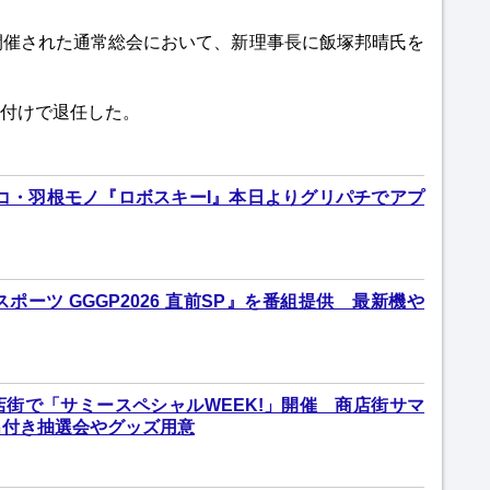
開催された通常総会において、新理事長に飯塚邦晴氏を
付けで退任した。
ンコ・羽根モノ『ロボスキーI』本日よりグリパチでアプ
スポーツ GGGP2026 直前SP』を番組提供 最新機や
街で「サミースペシャルWEEK!」開催 商店街サマ
出付き抽選会やグッズ用意