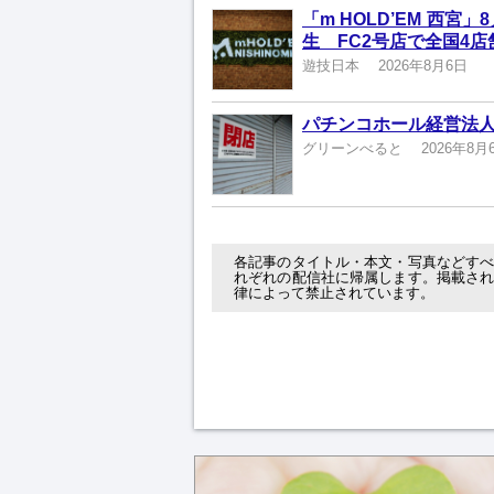
「m HOLD’EM 西
生 FC2号店で全国4店
遊技日本
2026年8月6日
パチンコホール経営法人
グリーンべると
2026年8月
各記事のタイトル・本文・写真などす
れぞれの配信社に帰属します。掲載さ
律によって禁止されています。