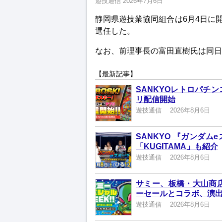
遊技通信
2026年7月6日
静岡県遊技業協同組合は6月4日に
選任した。
なお、前理事長の富田直樹氏は同日
【最新記事】
SANKYOレトロパチ
リ配信開始
遊技通信
2026年8月6日
SANKYO 『ガンダムe
「KUGITAMA」も紹介
遊技通信
2026年8月6日
サミー、板橋・大山商店
ーセールとコラボ、演
遊技通信
2026年8月6日