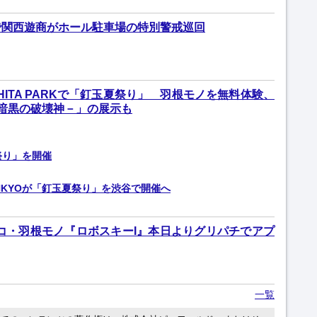
で関西遊商がホール駐車場の特別警戒巡回
SHITA PARKで「釘玉夏祭り」 羽根モノを無料体験、
 －暗黒の破壊神－」の展示も
祭り」を開催
NKYOが「釘玉夏祭り」を渋谷で開催へ
ンコ・羽根モノ『ロボスキーI』本日よりグリパチでアプ
一覧