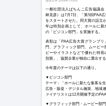
遊技日本
2026年7月8日
一般社団法人ぱちんこ広告協議会（
林克彦）は7月7日、「第5回PAA
をスタートさせた。同大賞の設立か
年は特別企画として、ホールに新
の「ビジコン部門」を実施する。
表彰は「PAA広告大賞グランプリ
門、グラフィック部門、ムービー
ピーやイラストなどで優れた特長
別賞」、協賛企業が独自に選出する
今年度のテーマは以下の通り。
▼ビジコン部門
テーマ：「ホールに新たな集客を生
広告・販促・デジタル施策、地域
ァイナリストは12月開催予定のP
▼グラフィック部門・ムービー部門