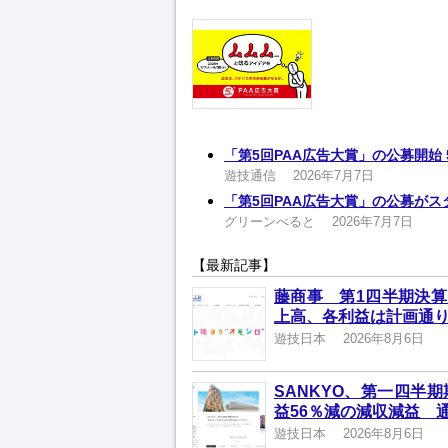
「第5回PAA広告大賞」の公募開始
遊技通信
2026年7月7日
「第5回PAA広告大賞」の公募が
グリーンべると
2026年7月7日
【最新記事】
藤商事 第1四半期決算
上高、各利益は計画通
遊技日本
2026年8月6日
SANKYO、第一四半
益56％減の減収減益 
遊技日本
2026年8月6日