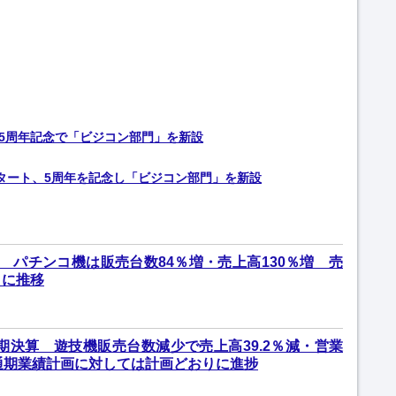
 5周年記念で「ビジコン部門」を新設
スタート、5周年を記念し「ビジコン部門」を新設
 パチンコ機は販売台数84％増・売上高130％増 売
りに推移
期期決算 遊技機販売台数減少で売上高39.2％減・営業
通期業績計画に対しては計画どおりに進捗