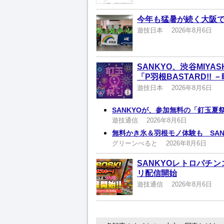
今年も猛暑が続く大阪
遊技日本
2026年8月6日
SANKYO、渋谷MIYA
「P羽根BASTARD!!
遊技日本
2026年8月6日
SANKYOが、参加無料の「釘玉夏
遊技通信
2026年8月6日
無料かき氷＆羽根モノ体験も SA
グリーンべると
2026年8月6日
SANKYOレトロパチ
リ配信開始
遊技通信
2026年8月6日