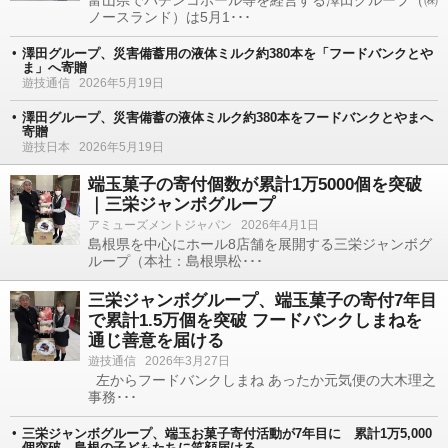
富山県でパチンコホール等を経営する澤田グループ（㈱
ノースランド）は5月1･･･
澤田グループ、災害備蓄用の液体ミルク約380本を「フードバンクとや
ま」へ寄贈
遊技通信
2026年5月19日
澤田グループ、災害備蓄の液体ミルク約380本をフードバンクとやまへ
寄贈
遊技日本
2026年5月19日
端玉菓子の寄付個数が累計1万5000個を突破
｜三栄ジャンボグループ
アミューズメントジャパン
2026年4月1日
島根県を中心にホール8店舗を展開する三栄ジャンボグ
ループ（本社：島根県松･･･
三栄ジャンボグループ、端玉菓子の寄付7年目
で累計1.5万個を突破 フードバンクしまねを
通じ善意を届ける
遊技通信
2026年3月27日
左からフードバンクしまね あったか元気便の大木理之
事務･･･
三栄ジャンボグループ、端玉お菓子寄付活動が7年目に 累計1万5,000
個突破 島根の子どもたちに笑顔届ける