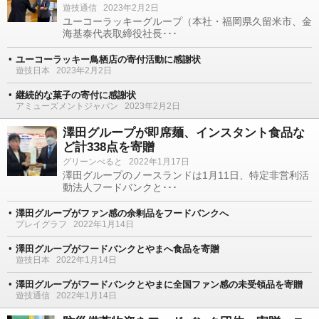
遊技通信
2023年2月2日
ユーコーラッキーグループ（本社・福岡県久留米市、金
海基泰代表取締役社長･･･
ユーコーラッキー鳥栖店の寄付活動に感謝状
遊技日本
2023年2月2日
継続的な菓子の寄付に感謝状
アミューズメントジャパン
2023年2月2日
澤田グループが即席麺、インスタント食品な
ど計338点を寄贈
グリーンべると
2022年1月17日
澤田グループのノースランドは1月11日、特定非営利活
動法人フードバンクと･･･
澤田グループがファン感の余剰品をフードバンクへ
プレイグラフ
2022年1月14日
澤田グループがフードバンクとやまへ食品を寄贈
遊技日本
2022年1月14日
澤田グループがフードバンクとやまに全国ファン感の未受領品を寄贈
遊技通信
2022年1月14日