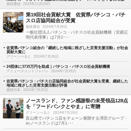
遊技通信
2024年11月20日
第19回社会貢献大賞 佐賀県パチンコ・パチ
スロ店協同組合が受賞
遊技通信
2024年7月26日
一般社団法人パチンコ・パチスロ社会貢献機構（宮廻正
明代表理事）は7月2･･･
佐賀県パチンコ組合の「継続した地域に根ざした災害支援活動」が社会
貢献大賞に
グリーンべると
2024年7月26日
24団体に3735万円を助成｜パチンコ・パチスロ社会貢献機構
アミューズメントジャパン
2024年7月26日
佐賀県パチンコ・パチスロ店協同組合が社会貢献大賞を受賞、継続した
地域に根ざした災害支援活動が評価
遊技日本
2024年7月25日
ノースランド、ファン感謝祭の未受領品128点
を「フードバンクとやま」に寄贈
グリーンべると
2024年7月19日
富山県でパチンコ店をチェーン展開する澤田グループ・
㈱ノースランドは7月1･･･