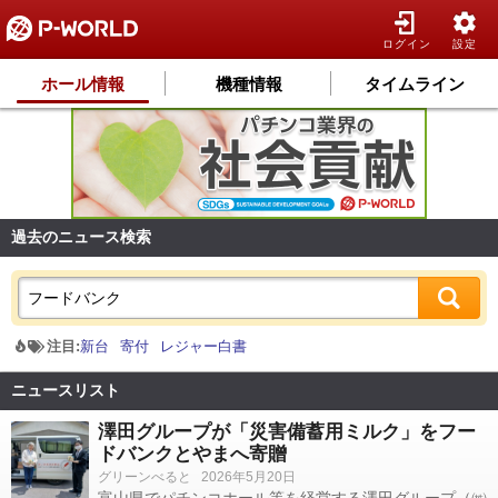
ログイン
設定
ホール情報
機種情報
タイムライン
過去のニュース検索
注目:
新台
寄付
レジャー白書
ニュースリスト
澤田グループが「災害備蓄用ミルク」をフー
ドバンクとやまへ寄贈
グリーンべると
2026年5月20日