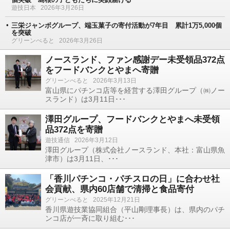
遊技日本
2026年3月26日
三栄ジャンボグループ、端玉菓子の寄付活動が7年目 累計1万5,000個
を突破
グリーンべると
2026年3月26日
ノースランド、ファン感謝デー未受領品372点
をフードバンクとやまへ寄贈
グリーンべると
2026年3月13日
富山県にパチンコ店等を経営する澤田グループ（㈱ノー
スランド）は3月11日･･･
澤田グループ、フードバンクとやまへ未受領
品372点を寄贈
遊技通信
2026年3月12日
澤田グループ（株式会社ノースランド、本社：富山県魚
津市）は3月11日、･･･
「香川パチンコ・パチスロの日」に合わせ社
会貢献、県内60店舗で清掃と食品寄付
グリーンべると
2025年12月21日
香川県遊技業協同組合（平山剛理事長）は、県内のパチ
ンコ店が一斉に取り組む･･･