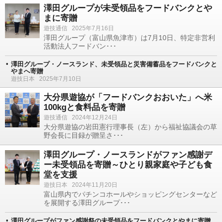
澤田グループが未受領品をフードバンクとや
まに寄贈
遊技通信
2025年7月16日
澤田グループ（富山県魚津市）は7月10日、特定非営利
活動法人フードバン･･･
澤田グループ・ノースランド、未受領品と災害備蓄品をフードバンクと
やまへ寄贈
遊技日本
2025年7月10日
大分県遊協が「フードバンクおおいた」へ米
100kgと食料品を寄贈
遊技通信
2024年12月24日
大分県遊協の岩田憲行理事長（左）から福祉協議会の草
野会長に目録が贈呈さ･･･
澤田グループ・ノースランドがファン感謝デ
ー未受領品を寄贈～ひとり親家庭や子ども食
堂を支援
遊技日本
2024年11月20日
富山県内でパチンコホールやショッピングセンターなど
を展開する澤田グループ･･･
澤田グループがファン感謝祭の未受領品をフードバンクとやまに寄贈