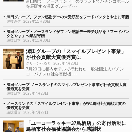
富山県で「ノースランド」のブランドでパチンコホール
を展開する澤田グループ･･･
澤田グループ、ファン感謝デーの未受領品をフードバンクとやまに寄贈
遊技通信
2023年11月30日
澤田グループ・ノースランドがファン感謝デー未受領品を「フードバン
クとやま」へ景品寄贈
遊技日本
2023年11月30日
澤田グループの「スマイルプレゼント事業」
が社会貢献大賞優秀賞に
グリーンべると
2023年7月28日
7月20日に都内ホテルで行われた一般社団法人パチン
コ・パチスロ社会貢献機･･･
澤田グループ ノースランドのスマイルプレゼント事業が社会貢献大賞
優秀賞を受賞
遊技日本
2023年7月28日
ノースランドの「スマイルプレゼント事業」が第18回社会貢献大賞の
優秀賞を受賞
遊技通信
2023年7月27日
「ユーコーラッキー37鳥栖店」の寄付活動に
鳥栖市社会福祉協議会から感謝状