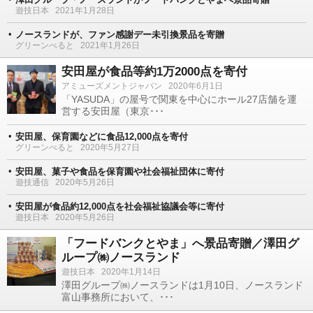
遊技日本
2021年1月28日
ノースランドが、ファン感謝デー未引換景品を寄贈
グリーンべると
2021年1月26日
安田屋が食品等約1万2000点を寄付
アミューズメントジャパン
2020年6月1日
「YASUDA」の屋号で関東を中心にホール27店舗を運
営する安田屋（東京･･･
安田屋、保育園などに食品12,000点を寄付
グリーンべると
2020年5月27日
安田屋、菓子や食品を保育園や社会福祉団体に寄付
遊技通信
2020年5月26日
安田屋が食品約12,000点を社会福祉協議会等に寄付
遊技日本
2020年5月26日
「フードバンクとやま」へ景品寄贈／澤田グ
ループ㈱ノースランド
遊技日本
2020年1月14日
澤田グループ㈱ノースランドは1月10日、ノースランド
富山事務所において、･･･