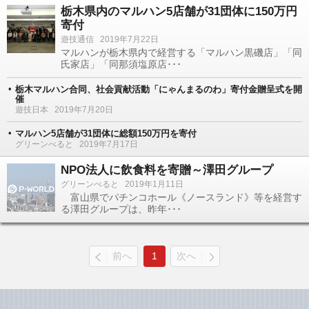
栃木県内のマルハン5店舗が31団体に150万円
寄付
遊技通信
2019年7月22日
マルハンが栃木県内で経営する「マルハン黒磯店」「同
氏家店」「同那須塩原店･･･
栃木マルハン合同、社会貢献活動「にゃんまるのわ」寄付金贈呈式を開
催
遊技日本
2019年7月20日
マルハン5店舗が31団体に総額150万円を寄付
グリーンべると
2019年7月17日
NPO法人に飲食料を寄贈～澤田グループ
グリーンべると
2019年1月11日
富山県でパチンコホール《ノースランド》等を経営す
る澤田グループは、昨年･･･
前へ
1
次へ