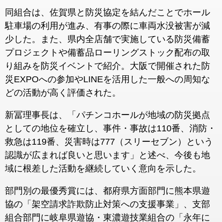
同組合は、佐賀県と防災協定を結んだことでホール
駐車場の利用が進み、有事の際に車両水没被害が減
少した。また、県内全店舗で実施している防災備蓄
プロジェクトや備蓄品ローリングストック配布の取
り組みを防災イベントで紹介。大阪で開催された防
災EXPOへの参加やLINEを活用した一般への周知な
どの活動が高く評価された。
新冨理事長は、「パチンコホールが地域の防災拠点
としての地位を確立し、事件・事故は110番、消防・
救急は119番、災害時は777（スリーセブン）という
認識が広まれば良いと思います」と述べ、今後も地
域に根差した活動を継続していく意向を示した。
部門別の最優秀賞には、都府県方面部門に熊本県遊
協の「架空請求詐欺防止対策への支援事業」、支部
組合部門に岐阜県遊協・東濃遊技業組合の「永年に