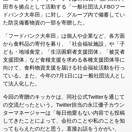
田市を拠点として活動する「一般社団法人FBOフー
ドバンク大牟田」に対し、グループ内で備蓄してい
た防災備蓄物資の一部を寄贈した。
「フードバンク大牟田」は個人や企業など、各方面
から食料品の寄付を募り、「社会福祉施設」や「子
ども・地域食堂」「生活困窮者支援団体」「被災者
支援団体」など食糧支援を求める各種支援団体等に
向けて、食料物資支援を届ける社会福祉活動を行っ
ている。また、今年の7月1日には一般社団法人とし
て法人化した。
今回の寄贈のキッカケは、同社公式Twitterを通じて
の交流だったという。Twitter担当の永江優子カウン
ターマネージャーは「毎日他愛もない内容でも投稿
してきたことによって、会社のことや私のことを知
ってもらえたのだと思う。直接お話をうかがい、