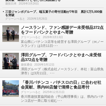
遊技日本
2026年3月26日
三栄ジャンボグループ、端玉菓子の寄付活動が7年目 累計1万5,000個
を突破
グリーンべると
2026年3月26日
ノースランド、ファン感謝デー未受領品372点
をフードバンクとやまへ寄贈
グリーンべると
2026年3月13日
富山県にパチンコ店等を経営する澤田グループ（㈱ノー
スランド）は3月11日･･･
澤田グループ、フードバンクとやまへ未受領
品372点を寄贈
遊技通信
2026年3月12日
澤田グループ（株式会社ノースランド、本社：富山県魚
津市）は3月11日、･･･
「香川パチンコ・パチスロの日」に合わせ社
会貢献、県内60店舗で清掃と食品寄付
グリーンべると
2025年12月21日
香川県遊技業協同組合（平山剛理事長）は、県内のパチ
ンコ店が一斉に取り組む･･･