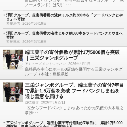
富山県でパチンコホール等を経営する澤田グループ（㈱
ノースランド）は5月1･･･
澤田グループ、災害備蓄用の液体ミルク約380本を「フードバンクとや
ま」へ寄贈
遊技通信
2026年5月19日
澤田グループ、災害備蓄の液体ミルク約380本をフードバンクとやまへ
寄贈
遊技日本
2026年5月19日
端玉菓子の寄付個数が累計1万5000個を突破
｜三栄ジャンボグループ
アミューズメントジャパン
2026年4月1日
島根県を中心にホール8店舗を展開する三栄ジャンボグ
ループ（本社：島根県松･･･
三栄ジャンボグループ、端玉菓子の寄付7年目
で累計1.5万個を突破 フードバンクしまねを
通じ善意を届ける
遊技通信
2026年3月27日
左からフードバンクしまね あったか元気便の大木理之
事務･･･
三栄ジャンボグループ、端玉お菓子寄付活動が7年目に 累計1万5,000
個突破 島根の子どもたちに笑顔届ける