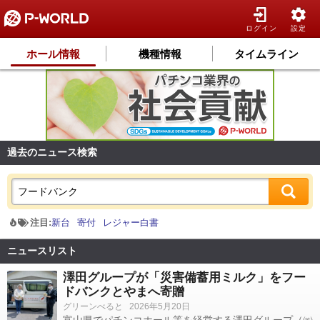
ログイン
設定
ホール情報
機種情報
タイムライン
過去のニュース検索
注目:
新台
寄付
レジャー白書
ニュースリスト
澤田グループが「災害備蓄用ミルク」をフー
ドバンクとやまへ寄贈
グリーンべると
2026年5月20日