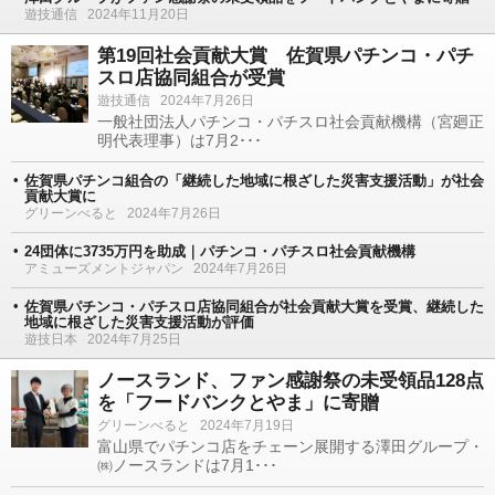
遊技通信
2024年11月20日
第19回社会貢献大賞 佐賀県パチンコ・パチ
スロ店協同組合が受賞
遊技通信
2024年7月26日
一般社団法人パチンコ・パチスロ社会貢献機構（宮廻正
明代表理事）は7月2･･･
佐賀県パチンコ組合の「継続した地域に根ざした災害支援活動」が社会
貢献大賞に
グリーンべると
2024年7月26日
24団体に3735万円を助成｜パチンコ・パチスロ社会貢献機構
アミューズメントジャパン
2024年7月26日
佐賀県パチンコ・パチスロ店協同組合が社会貢献大賞を受賞、継続した
地域に根ざした災害支援活動が評価
遊技日本
2024年7月25日
ノースランド、ファン感謝祭の未受領品128点
を「フードバンクとやま」に寄贈
グリーンべると
2024年7月19日
富山県でパチンコ店をチェーン展開する澤田グループ・
㈱ノースランドは7月1･･･