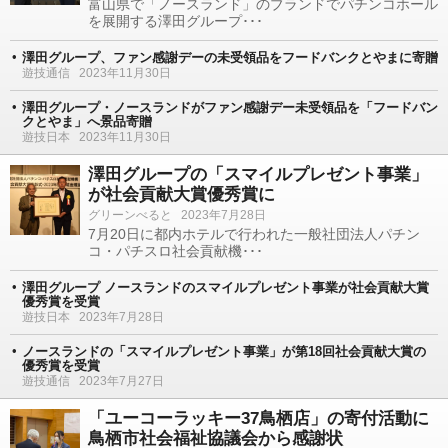
富山県で「ノースランド」のブランドでパチンコホール
を展開する澤田グループ･･･
澤田グループ、ファン感謝デーの未受領品をフードバンクとやまに寄贈
遊技通信
2023年11月30日
澤田グループ・ノースランドがファン感謝デー未受領品を「フードバン
クとやま」へ景品寄贈
遊技日本
2023年11月30日
澤田グループの「スマイルプレゼント事業」
が社会貢献大賞優秀賞に
グリーンべると
2023年7月28日
7月20日に都内ホテルで行われた一般社団法人パチン
コ・パチスロ社会貢献機･･･
澤田グループ ノースランドのスマイルプレゼント事業が社会貢献大賞
優秀賞を受賞
遊技日本
2023年7月28日
ノースランドの「スマイルプレゼント事業」が第18回社会貢献大賞の
優秀賞を受賞
遊技通信
2023年7月27日
「ユーコーラッキー37鳥栖店」の寄付活動に
鳥栖市社会福祉協議会から感謝状