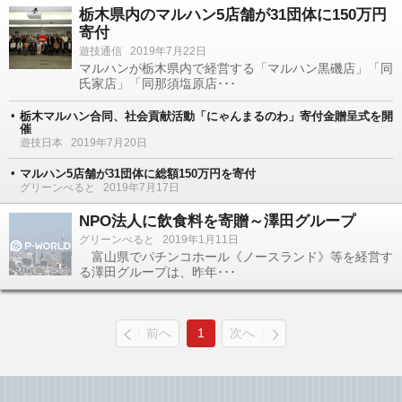
栃木県内のマルハン5店舗が31団体に150万円
寄付
遊技通信
2019年7月22日
マルハンが栃木県内で経営する「マルハン黒磯店」「同
氏家店」「同那須塩原店･･･
栃木マルハン合同、社会貢献活動「にゃんまるのわ」寄付金贈呈式を開
催
遊技日本
2019年7月20日
マルハン5店舗が31団体に総額150万円を寄付
グリーンべると
2019年7月17日
NPO法人に飲食料を寄贈～澤田グループ
グリーンべると
2019年1月11日
富山県でパチンコホール《ノースランド》等を経営す
る澤田グループは、昨年･･･
前へ
1
次へ