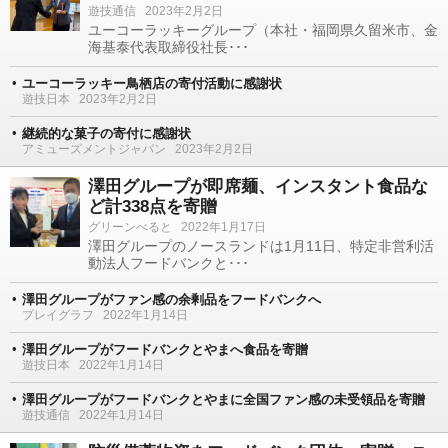
遊技通信
2023年2月2日
ユーコーラッキーグループ（本社・福岡県久留米市、金
海基泰代表取締役社長･･･
ユーコーラッキー鳥栖店の寄付活動に感謝状
遊技日本
2023年2月2日
継続的な菓子の寄付に感謝状
アミューズメントジャパン
2023年2月2日
澤田グループが即席麺、インスタント食品な
ど計338点を寄贈
グリーンべると
2022年1月17日
澤田グループのノースランドは1月11日、特定非営利活
動法人フードバンクと･･･
澤田グループがファン感の余剰品をフードバンクへ
プレイグラフ
2022年1月14日
澤田グループがフードバンクとやまへ食品を寄贈
遊技日本
2022年1月14日
澤田グループがフードバンクとやまに全国ファン感の未受領品を寄贈
遊技通信
2022年1月14日