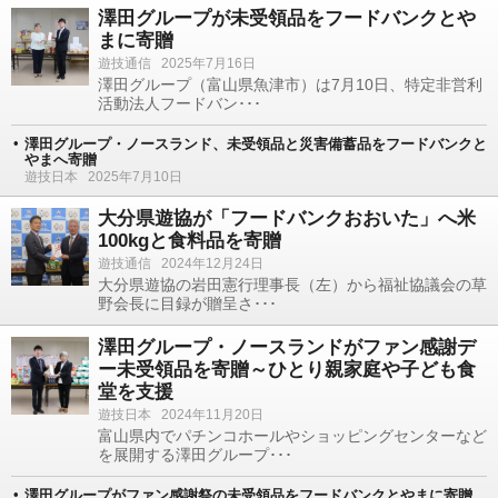
澤田グループが未受領品をフードバンクとや
まに寄贈
遊技通信
2025年7月16日
澤田グループ（富山県魚津市）は7月10日、特定非営利
活動法人フードバン･･･
澤田グループ・ノースランド、未受領品と災害備蓄品をフードバンクと
やまへ寄贈
遊技日本
2025年7月10日
大分県遊協が「フードバンクおおいた」へ米
100kgと食料品を寄贈
遊技通信
2024年12月24日
大分県遊協の岩田憲行理事長（左）から福祉協議会の草
野会長に目録が贈呈さ･･･
澤田グループ・ノースランドがファン感謝デ
ー未受領品を寄贈～ひとり親家庭や子ども食
堂を支援
遊技日本
2024年11月20日
富山県内でパチンコホールやショッピングセンターなど
を展開する澤田グループ･･･
澤田グループがファン感謝祭の未受領品をフードバンクとやまに寄贈