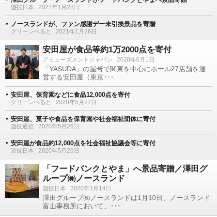
遊技日本
2021年1月28日
ノースランドが、ファン感謝デー未引換景品を寄贈
グリーンべると
2021年1月26日
安田屋が食品等約1万2000点を寄付
アミューズメントジャパン
2020年6月1日
「YASUDA」の屋号で関東を中心にホール27店舗を運
営する安田屋（東京･･･
安田屋、保育園などに食品12,000点を寄付
グリーンべると
2020年5月27日
安田屋、菓子や食品を保育園や社会福祉団体に寄付
遊技通信
2020年5月26日
安田屋が食品約12,000点を社会福祉協議会等に寄付
遊技日本
2020年5月26日
「フードバンクとやま」へ景品寄贈／澤田グ
ループ㈱ノースランド
遊技日本
2020年1月14日
澤田グループ㈱ノースランドは1月10日、ノースランド
富山事務所において、･･･