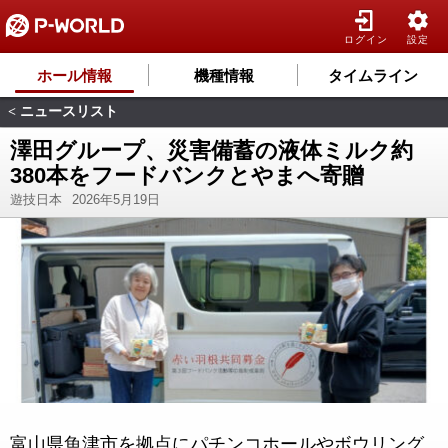
ログイン
設定
ホール情報
機種情報
タイムライン
ニュースリスト
<
澤田グループ、災害備蓄の液体ミルク約
380本をフードバンクとやまへ寄贈
遊技日本
2026年5月19日
富山県魚津市を拠点にパチンコホールやボウリング