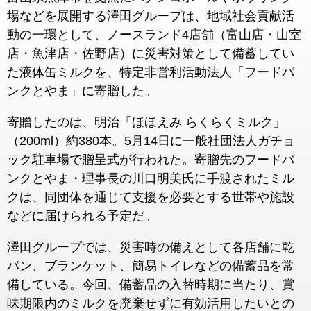
場などを展開する澤田グループは、地域社会貢献活
動の一環として、ノースランド4店舗（富山店・山室
店・魚津店・佐野店）に災害対策として備蓄してい
た液体缶ミルクを、特定非営利活動法人「フードバ
ンクとやま」に寄贈した。
寄贈したのは、明治「ほほえみ らくらくミルク」
（200ml）約380本。5月14日に一般社団法人ガチョ
ック駐車場で贈呈式が行われた。寄贈先のフードバ
ンクとやま・理事長の川口明美氏に手渡されたミル
クは、同団体を通じて支援を必要とする世帯や施設
などに届けられる予定だ。
澤田グループでは、災害時の備えとして各店舗に乾
パン、ブランケット、簡易トイレなどの備蓄品を常
備している。今回、備蓄品の入替時期に当たり、賞
味期限内のミルクを廃棄せずに有効活用したいとの