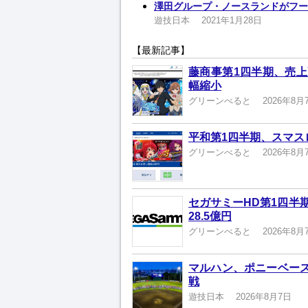
澤田グループ・ノースランドがフー
遊技日本
2021年1月28日
【最新記事】
藤商事第1四半期、売上高
幅縮小
グリーンべると
2026年8月
平和第1四半期、スマスロ
グリーンべると
2026年8月
セガサミーHD第1四半
28.5億円
グリーンべると
2026年8月
マルハン、ポニーベース
戦
遊技日本
2026年8月7日