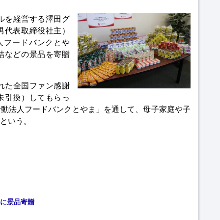
ルを経営する澤田グ
男代表取締役社主）
人フードバンクとや
詰などの景品を寄贈
れた全国ファン感謝
未引換）してもらっ
活動法人フードバンクとやま」を通して、母子家庭や子
という。
に景品寄贈