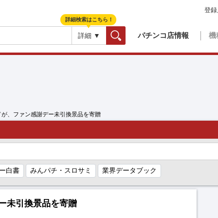
登録
詳細検索はこちら！
パチンコ店情報
機
詳細 ▼
検索
ドが、ファン感謝デー未引換景品を寄贈
ー白書
みんパチ・スロサミ
業界データブック
ー未引換景品を寄贈