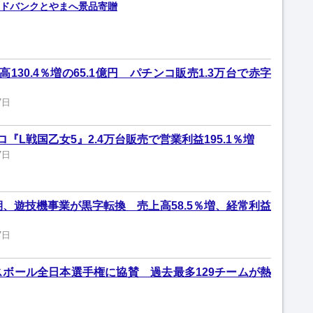
ドバンクとやまへ景品寄贈
130.4％増の65.1億円 パチンコ販売1.3万台で赤字
7日
『L戦国乙女5』2.4万台販売で営業利益195.1％増
7日
期、遊技機事業が黒字転換 売上高58.5％増、経常利益
7日
ボール全日本選手権に協賛 過去最多129チームが熱