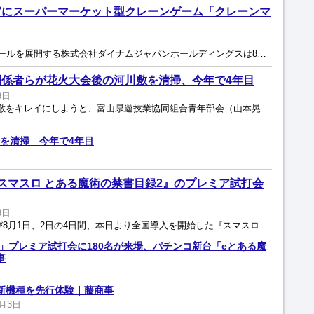
宮にスーパーマーケット型クレーンゲーム「クレーンマ
全国46都道府県にパチンコホールを展開する株式会社ダイナムジャパンホールディングスは8月1日、新規事業として展開するスーパーマーケット型クレーンゲーム施設「クレーンマート」（愛称：クレマ）の2店...
係者らが花火大会後の河川敷を清掃、今年で4年目
3日
花火大会の会場となった河川敷をキレイにしようと、富山県遊技業協同組合青年部会（山本晃己部会長）は8月2日早朝、第78回北日本新聞納涼花火が行われた富山市内の神通川河川敷の清掃活動に参加した。 花...
を清掃 今年で4年目
スマスロ とある魔術の禁書目録2』のプレミア試打会
3日
藤商事は7月25日、26日および8月1日、2日の4日間、本日より全国導入を開始した『スマスロ とある魔術の禁書目録2』のプレミア試打会を全国8都市で開催した。8月2日の東京会場には約180人のフ...
」プレミア試打会に180名が来場、パチンコ新台「eとある魔
事
新機種を先行体験｜藤商事
8月3日