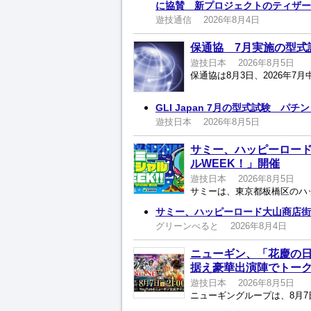
に協賛 新プロジェクトのティザー
遊技通信
2026年8月4日
保通協 7月実施の型式
遊技日本
2026年8月5日
GLI Japan 7月の型式試験 パ
遊技日本
2026年8月5日
サミー、ハッピーロード
ルWEEK！」開催
遊技日本
2026年8月5日
サミー、ハッピーロード大山商店街
グリーンべると
2026年8月4日
ニューギン、「花慶の日2
据え豪華出演陣でトー
遊技日本
2026年8月5日