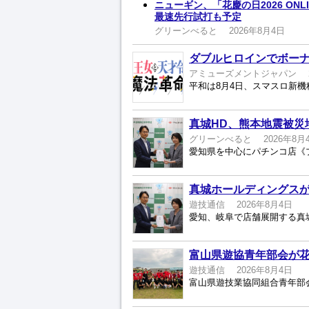
ニューギン、「花慶の日2026 ON
最速先行試打も予定
グリーンべると
2026年8月4日
ダブルヒロインでボー
アミューズメントジャパン
真城HD、熊本地震被災
グリーンべると
2026年8月
真城ホールディングスが
遊技通信
2026年8月4日
富山県遊協青年部会が
遊技通信
2026年8月4日