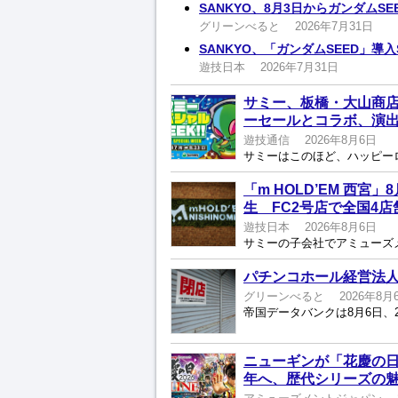
SANKYO、8月3日からガンダムS
グリーンべると
2026年7月31日
SANKYO、「ガンダムSEED」導
遊技日本
2026年7月31日
サミー、板橋・大山商店
ーセールとコラボ、演
遊技通信
2026年8月6日
「m HOLD’EM 西
生 FC2号店で全国4店
遊技日本
2026年8月6日
パチンコホール経営法人
グリーンべると
2026年8月
ニューギンが「花慶の日2
年へ、歴代シリーズの