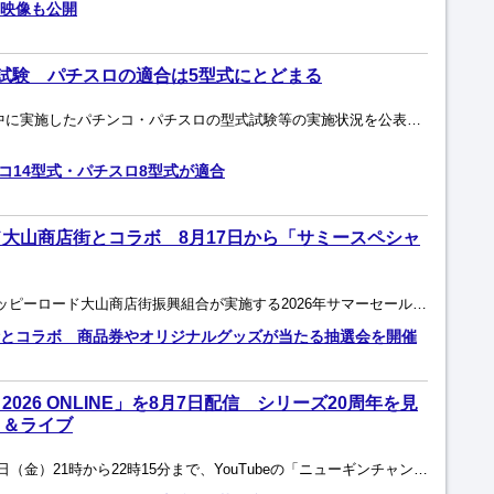
映像も公開
試験 パチスロの適合は5型式にとどまる
保通協は8月3日、2026年7月中に実施したパチンコ・パチスロの型式試験等の実施状況を公表。パチンコ19型式、パチスロ5型式が新たに適合した パチンコは結果書交付数が前月比4件増の80型式、適...
チンコ14型式・パチスロ8型式が適合
大山商店街とコラボ 8月17日から「サミースペシャ
サミーは、東京都板橋区のハッピーロード大山商店街振興組合が実施する2026年サマーセールとコラボし、8月17日（月）から23日（日）まで「サミースペシャルWEEK！」を開催する。 期間中、商店...
とコラボ 商品券やオリジナルグッズが当たる抽選会を開催
026 ONLINE」を8月7日配信 シリーズ20周年を見
ク＆ライブ
ニューギングループは、8月7日（金）21時から22時15分まで、YouTubeの「ニューギンチャンネル」で特別生配信「花慶の日2026 ONLINE」を開催する。 「花慶の日」は、同社の看...