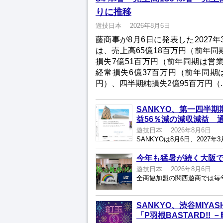
りに推移
遊技日本
2026年8月6日
藤商事が8月6日に発表した2027
は、売上高65億18百万円（前年同期
損失7億51百万円（前年同期は営業
経常損失6億37百万円（前年同期は
円）、四半期純損失2億95百万円（...
SANKYO、第一四半期
益56％減の減収減益 
遊技日本
2026年8月6日
今年も猛暑が続く大阪
遊技日本
2026年8月6日
SANKYO、渋谷MIYA
「P羽根BASTARD!!