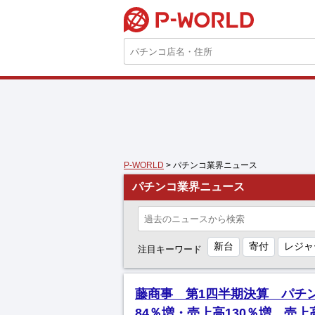
P-WORLD
P-WORLD
> パチンコ業界ニュース
パチンコ業界ニュース
新台
寄付
レジャ
注目キーワード
藤商事 第1四半期決算 パチ
84％増・売上高130％増 売