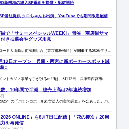
EED新機種の導入SP番組を提供・配信開始
入SP番組提供 クロちゃんも出演、YouTubeでも期間限定配信
街で「サミースペシャルWEEK!」開催 商店街サマ
出付き抽選会やグッズ用意
サミーはこのほど、ハッピーロード大山商店街振興組合（東京都板橋区）が開催する2026年サマーセールとのコラボイベント「サミースペシャルWEEK!」を実施すると発表した。開催期間は2026年8月1...
宮」8月12日オープン 兵庫・西宮に新ポーカースポット誕
舗に
サミーの子会社でアミューズメントカジノ事業を手がけるm2Rは、8月12日、兵庫県西宮市にテキサスホールデムポーカーを楽しめる「POKER HOUSE & BAR m HOLD’EM 西宮...
数、10年間で半減 総売上高は2年連続増加
6日
帝国データバンクは8月6日、2025年の「パチンコホール経営法人の実態調査」を公表した。パチンコホール経営法人数は前年から5.9％減の1,130社となり、2016年からの10年間で半数以...
026 ONLINE」を8月7日に配信｜「花の慶次」20周
魅力を再発信