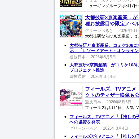
アミューズメントジャパン
大都技研×京楽産業．が
種お披露目や限定ノベ
グリーンべると
2026年8月
大都技研と京楽産業、コミケ108
示 「L ソードアート・オンライ
遊技日本
2026年8月5日
大都技研×京楽産業．がコミケ108に
プロジェクト推進
遊技通信
2026年8月4日
フィールズ、TVアニメ
クトのティザー映像も
遊技日本
2026年8月5日
フィールズ、TVアニメ『【推しの
への協賛を発表
グリーンべると
2026年8月4日
フィールズがTVアニメ『【推しの