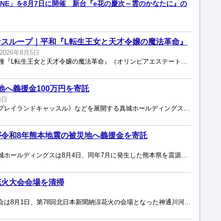
LINE」を8月7日に開催 新台『e花の慶次～雲のかなたに』の
ナスループ｜平和『L転生王女と天才令嬢の魔法革命』
2026年8月5日
平和は8月4日、スマスロ新機種『L転生王女と天才令嬢の魔法革命』（オリンピアエステート製）を発表した。パチンコホールの導入日は10月5日からを予定している。「転天」の略称で知られる同名コンテンツ...
地へ義援金100万円を寄託
4日
愛知県を中心にパチンコ店《プレイランドキャッスル》などを展開する真城ホールディングス（真城貴仁代表取締役）は8月4日、2026年7月に発生した熊本県を震源とする地震の被災者支援および被災地の復旧...
令和8年熊本地震の被災地へ義援金を寄託
愛知、岐阜で店舗展開する真城ホールディングスは8月4日、同年7月に発生した熊本県を震源とする地震により被災した人々への支援および被災地の復旧・復興に役立ててもらうため、中日新聞社会事業団を通じて...
花火大会会場を清掃
富山県遊技業協同組合青年部会は8月1日、第78回北日本新聞納涼花火の会場となった神通川河川敷の清掃活動に参加した。同青年部会は、社会貢献活動の一環として昨年に引き続き清掃活動に参加。当日は、県遊...