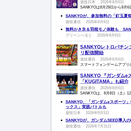
遊技日本
2026年8月6日
SANKYOが、参加無料の「釘玉夏
遊技通信
2026年8月6日
無料かき氷＆羽根モノ体験も SA
グリーンべると
2026年8月6日
SANKYOレトロパチ
リ配信開始
遊技通信
2026年8月6日
SANKYO 『ガンダムe
「KUGITAMA」も紹介
遊技通信
2026年8月6日
SANKYO、「ガンダムeスポーツ
ックス」実践バトルも
遊技日本
2026年8月5日
SANKYOが、ガンダムSEED導入
遊技通信
2026年7月31日