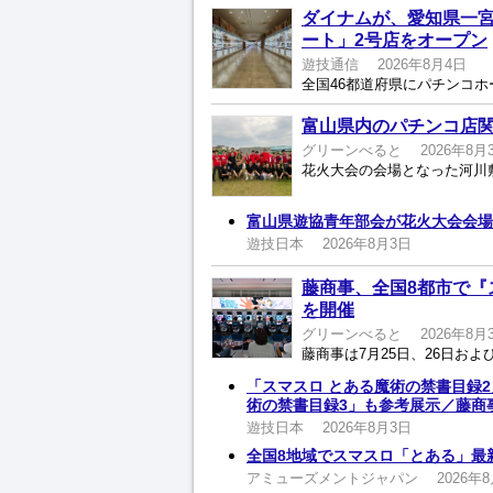
ダイナムが、愛知県一
ート」2号店をオープン
遊技通信
2026年8月4日
富山県内のパチンコ店関
グリーンべると
2026年8月
富山県遊協青年部会が花火大会会場
遊技日本
2026年8月3日
藤商事、全国8都市で『
を開催
グリーンべると
2026年8月
「スマスロ とある魔術の禁書目録2
術の禁書目録3」も参考展示／藤商
遊技日本
2026年8月3日
全国8地域でスマスロ「とある」最
アミューズメントジャパン
2026年