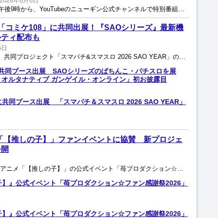
2026年8月6日
ニューギングループは8月7日午後9時から、YouTubeのニューギン公式チャンネルで特別番組「花慶の日2026 ONLINE」を生配信。2027年に20周年を迎えるパチンコ・パチスロ「花の慶次」...
「コミケ108」に共同出展！『SAOシリーズ』最新機
ルティ配布も
5日
大都技研ならび京楽産業．は、共同プロジェクト「スマパチ&スマスロ 2026 SAO YEAR」の一環として、8月15日と16日に東京ビッグサイトで開催される世界最大規模の同人誌即売会「コミックマ...
に共同ブース出展 SAOシリーズのぱちんこ・パチスロを展
ン オルタナティブ ガンゲイル・オンライン」初お披露目
共同ブース出展 「スマパチ＆スマスロ 2026 SAO YEAR」
「【推しの子】」ファンイベントに協賛 新プロジェ
公開
フィールズは8月4日、人気TVアニメ「【推しの子】」の公式イベント「苺プロダクション☆ファン感謝祭 2026」への協賛を決定したと発表した。 同社は「エヴァンゲリオン」シリーズやTVアニメ...
子】』公式イベント「苺プロダクション☆ファン感謝祭2026」
子】』公式イベント「苺プロダクション☆ファン感謝祭2026」