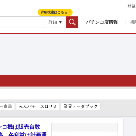
登録
詳細検索はこちら！
パチンコ店情報
機
詳細 ▼
検索
ー白書
みんパチ・スロサミ
業界データブック
ンコ機は販売台数
上高、各利益は計画通