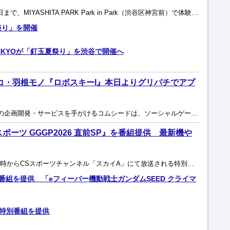
SANKYOは8月29日から9月6日まで、MIYASHITA PARK Park in Park（渋谷区神宮前）で体験型ポップアップ店舗「釘玉夏祭り」を開催する。営業時間は正午から午後8時まで、...
祭り」を開催
NKYOが「釘玉夏祭り」を渋谷で開催へ
ンコ・羽根モノ『ロボスキーI』本日よりグリパチでアプ
スマートフォンゲームアプリの企画開発・サービスを手がけるコムシードは、ソーシャルゲーム『グリパチ』において、SANKYOのレトロパチンコ・羽根モノ『ロボスキーI』のアプリ一般配信を8月6日12:...
スポーツ GGGP2026 直前SP』を番組提供 最新機や
SANKYOは、8月8日（土）12時からCSスポーツチャンネル「スカイA」にて放送される特別番組『SANKYO presents ガンダムeスポーツ GGGP2026 日本一決定戦直前スペシャル...
」番組を提供 「eフィーバー機動戦士ガンダムSEED クライマ
の特別番組を提供