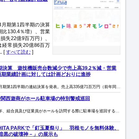
年3月期第1四半期の決算
比130.4％増）、営業
損失22億9百万円）、
経常損失20億86百万
 [
すべて読む
]
期決算 遊技機販売台数減少で売上高39.2％減・営業
通期業績計画に対しては計画どおりに進捗
SANKYOは8月6日、2027年3月期第1四半期の連結決算を発表。売上高335億71百万円（前年同期比39.2％減）、営業利益104億96百万円（同56.0％減）、経常利益111億8百万円（同...
で関西遊商がホール駐車場の特別警戒巡回
全商協加盟の関西遊商では毎年、組合員及び従業員がホールを訪問する際に駐車場を巡回する「ホール駐車場の特別警戒巡回活動」を実施している。今年の強化月間は5月1日から10月31日、特別強化月間は7月...
SHITA PARKで「釘玉夏祭り」 羽根モノを無料体験、
 －暗黒の破壊神－」の展示も