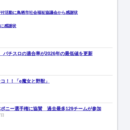
寄付活動に鳥栖市社会福祉協議会から感謝状
に感謝状
、パチスロの適合率が2026年の最低値を更新
コ！！「e魔女と野獣」
ポニー選手権に協賛 過去最多129チームが参加
7日