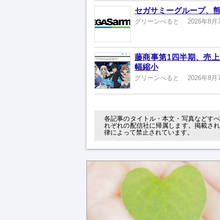
セガサミーグループ、熊
グリーンべると
2026年8月
藤商事第1四半期、売上高
幅縮小
グリーンべると
2026年8月
各記事のタイトル・本文・写真などす
れぞれの配信社に帰属します。掲載さ
律によって禁止されています。