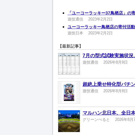
「ユーコーラッキー37鳥栖店」の
遊技通信
2023年2月2日
ユーコーラッキー鳥栖店の寄付活動
遊技日本
2023年2月2日
【最新記事】
7月の型式試験実施状況
遊技通信
2026年8月9日
超絶上乗せ特化型パチン
遊技通信
2026年8月8日
マルハン北日本、全日本
グリーンべると
2026年8月