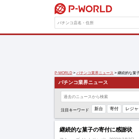
P-WORLD
P-WORLD
>
パチンコ業界ニュース
> 継続的な菓
パチンコ業界ニュース
新台
寄付
レジャ
注目キーワード
継続的な菓子の寄付に感謝状