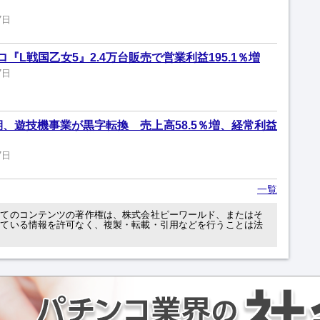
7日
『L戦国乙女5』2.4万台販売で営業利益195.1％増
7日
期、遊技機事業が黒字転換 売上高58.5％増、経常利益
7日
一覧
べてのコンテンツの著作権は、株式会社ピーワールド、またはそ
れている情報を許可なく、複製・転載・引用などを行うことは法