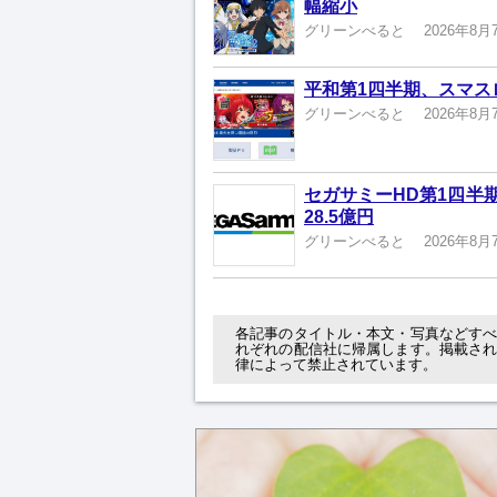
幅縮小
グリーンべると
2026年8月
平和第1四半期、スマスロ
グリーンべると
2026年8月
セガサミーHD第1四半
28.5億円
グリーンべると
2026年8月
各記事のタイトル・本文・写真などす
れぞれの配信社に帰属します。掲載さ
律によって禁止されています。