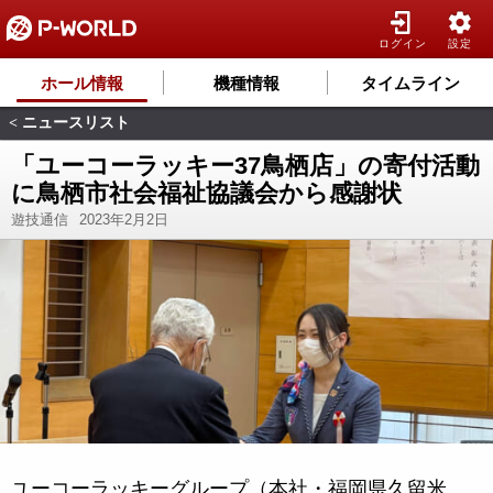
ログイン
設定
ホール情報
機種情報
タイムライン
ニュースリスト
<
「ユーコーラッキー37鳥栖店」の寄付活動
に鳥栖市社会福祉協議会から感謝状
遊技通信
2023年2月2日
ユーコーラッキーグループ（本社・福岡県久留米