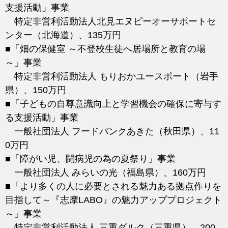
支援活動」事業
特定非営利活動法人北見エヌピーオーサポートセ
ンター（北海道）、135万円
■「畑の保健室 ～不登校生徒へ居場所と教育の場
～」事業
特定非営利活動法人 もりおかユースポート（岩手
県）、150万円
■「子どもの自尊意識向上と学習機会の確保に寄与す
る支援活動」事業
一般社団法人 フードバンクあきた（秋田県）、11
0万円
■「障がい児、闘病児の為の夏祭り」事業
一般社団法人 みらいの光（福島県）、160万円
■「より多くの人に必要とされる魅力ある拠点作りを
目指して～『志摩LABO』の魅力アッププロジェクト
～」事業
特定非営利活動法人 三重ダルク（三重県）、200