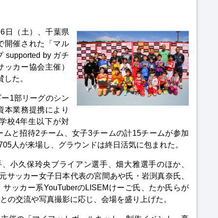
6日（土）、千葉県
で開催された「マル
ported by ガチ
サッカー協会主催）
賛した。
ー1部リーグのシン
の資本業務提携により
学校4年生以下が対
ームと招待2チーム、女子3チームの計15チームが参加
705人が来場し、グラウンドは終日活気に包まれた。
選手、小久保玲央ブライアン選手、畑大雅選手のほか、
、元サッカー女子日本代表の宮間あや氏・岩渕真奈氏、
ッカー系YouTuberのLISEMけーご氏、たか氏らが
との交流や写真撮影に応じ、会場を盛り上げた。