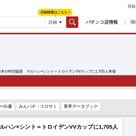
登録
詳細検索はこちら！
パチンコ店情報
機
詳細 ▼
検索
日本が特別協賛 マルハン×シント＝トロイデンVVカップに1,705人来場
ー白書
みんパチ・スロサミ
業界データブック
ハン×シント＝トロイデンVVカップに1,705人