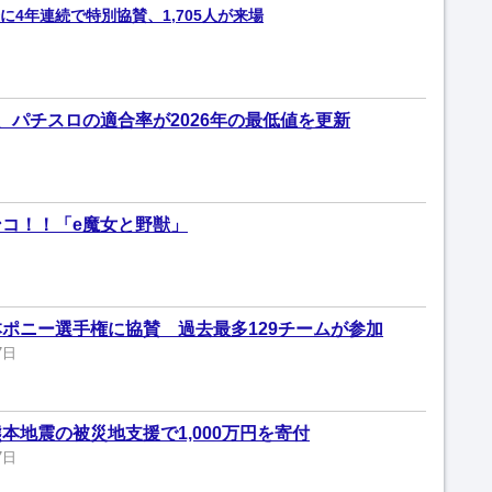
4年連続で特別協賛、1,705人が来場
、パチスロの適合率が2026年の最低値を更新
コ！！「e魔女と野獣」
ポニー選手権に協賛 過去最多129チームが参加
7日
本地震の被災地支援で1,000万円を寄付
7日