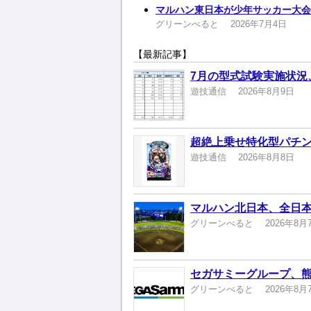
マルハン東日本が少年サッカー大会に
グリーンべると
2026年7月4日
【最新記事】
7月の型式試験実施状況
遊技通信
2026年8月9日
超絶上乗せ特化型パチン
遊技通信
2026年8月8日
マルハン北日本、全日本
グリーンべると
2026年8月
セガサミーグループ、熊
グリーンべると
2026年8月