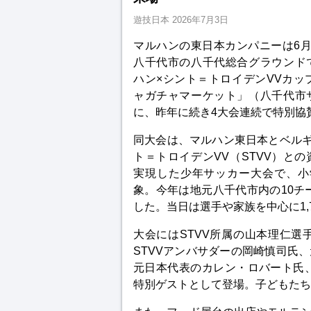
遊技日本
2026年7月3日
マルハンの東日本カンパニーは6月
八千代市の八千代総合グラウンド
ハン×シント＝トロイデンVVカップ sup
ャガチャマーケット」（八千代市
に、昨年に続き4大会連続で特別協
同大会は、マルハン東日本とベルギ
ト＝トロイデンVV（STVV）と
実現した少年サッカー大会で、小
象。今年は地元八千代市内の10チ
した。当日は選手や家族を中心に1,
大会にはSTVV所属の山本理仁
STVVアンバサダーの岡崎慎司氏
元日本代表のカレン・ロバート氏、サ
特別ゲストとして登場。子どもたち