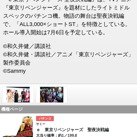
『東京リベンジャーズ』を題材にしたライトミドル
スペックのパチンコ機。物語の舞台は聖夜決戦編
で、「ALL3,000×ショートST」を特徴としている。
ホール導入開始は7月6日を予定している。
©和久井健／講談社
©和久井健・講談社／アニメ「東京リベンジャーズ」
製作委員会
©Sammy
機種ページ
パチンコ
サミー
ｅ 東京リベンジャーズ 聖夜決戦編
大当り確率：約1／199.8