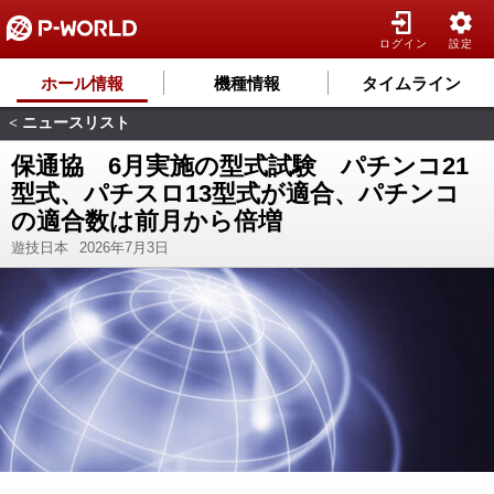
ログイン
設定
ホール情報
機種情報
タイムライン
ニュースリスト
<
保通協 6月実施の型式試験 パチンコ21
型式、パチスロ13型式が適合、パチンコ
の適合数は前月から倍増
遊技日本
2026年7月3日