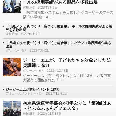
ールの採用実績がある製品を多数出展
遊技通信
2023年3月3日
「来訪者検知システム」を出展したグローリーのブース
幅広い業種に向･･･
「日経メッセ 街づくり・店づくり総合展」 ホールの採用実績がある製
品を多数出展
遊技通信
2023年3月3日
「日経メッセ 街づくり・店づくり総合展」にパチンコ業界関連企業も
出展
グリーンべると
2023年3月2日
ジーピーエムが、子どもたちを対象とした防
災訓練に協力
グリーンべると
2022年12月8日
ジーピーエム（有川裕之社長）は11月13日、大阪府東
大阪市で開催された「･･･
ジーピーエムが防災イベントに協力
アミューズメントジャパン
2022年12月1日
兵庫県遊連青年部会が3年ぶりに「第9回はぁ
～とふるふぁんどフェスタ」
遊技日本
2022年11月14日