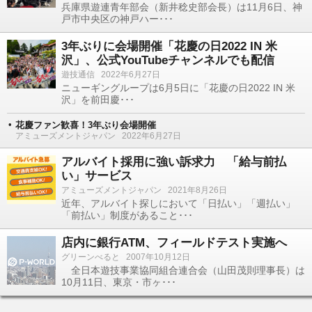
兵庫県遊連青年部会（新井稔史部会長）は11月6日、神
戸市中央区の神戸ハー･･･
3年ぶりに会場開催「花慶の日2022 IN 米
沢」、公式YouTubeチャンネルでも配信
遊技通信
2022年6月27日
ニューギングループは6月5日に「花慶の日2022 IN 米
沢」を前田慶･･･
花慶ファン歓喜！3年ぶり会場開催
アミューズメントジャパン
2022年6月27日
アルバイト採用に強い訴求力 「給与前払
い」サービス
アミューズメントジャパン
2021年8月26日
近年、アルバイト探しにおいて「日払い」「週払い」
「前払い」制度があること･･･
店内に銀行ATM、フィールドテスト実施へ
グリーンべると
2007年10月12日
全日本遊技事業協同組合連合会（山田茂則理事長）は
10月11日、東京・市ヶ･･･