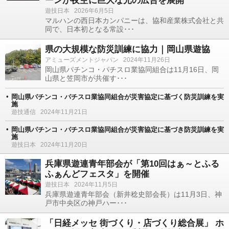
ーンが夜空に巨大な光の広告を展開
遊技日本
2026年6月5日
マルハンの西日本カンパニーは、協和産業株式会社と共
同で、日本初となる常設･･･
県の大規模な防災訓練に協力｜岡山県遊協
アミューズメントジャパン
2024年11月26日
岡山県パチンコ・パチスロ業協同組合は11月16日、岡
山県と笠岡市が共催す･･･
岡山県パチンコ・パチスロ業協同組合が災害協定に基づく防災訓練を実
施
遊技通信
2024年11月21日
岡山県パチンコ・パチスロ業協同組合が災害協定に基づき防災訓練を実
施
遊技日本
2024年11月20日
兵庫県遊連青年部会が「第10回はぁ～とふる
ふぁんどフェスタ」を開催
遊技日本
2024年11月5日
兵庫県遊連青年部会（新井稔史部会長）は11月3日、神
戸市中央区の神戸ハー･･･
「日経メッセ 街づくり・店づくり総合展」 ホ