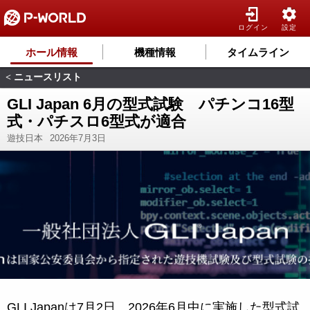
ログイン
設定
ホール情報
機種情報
タイムライン
ニュースリスト
<
GLI Japan 6月の型式試験 パチンコ16型
式・パチスロ6型式が適合
遊技日本
2026年7月3日
GLI Japanは7月2日、2026年6月中に実施した型式試