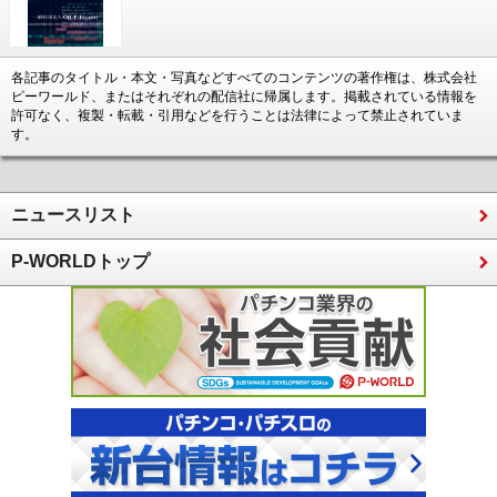
各記事のタイトル・本文・写真などすべてのコンテンツの著作権は、株式会社
ピーワールド、またはそれぞれの配信社に帰属します。掲載されている情報を
許可なく、複製・転載・引用などを行うことは法律によって禁止されていま
す。
ニュースリスト
P-WORLDトップ