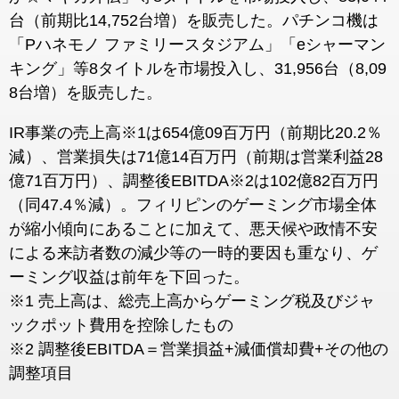
台（前期比14,752台増）を販売した。パチンコ機は
「Pハネモノ ファミリースタジアム」「eシャーマン
キング」等8タイトルを市場投入し、31,956台（8,09
8台増）を販売した。
IR事業の売上高※1は654億09百万円（前期比20.2％
減）、営業損失は71億14百万円（前期は営業利益28
億71百万円）、調整後EBITDA※2は102億82百万円
（同47.4％減）。フィリピンのゲーミング市場全体
が縮小傾向にあることに加えて、悪天候や政情不安
による来訪者数の減少等の一時的要因も重なり、ゲ
ーミング収益は前年を下回った。
※1 売上高は、総売上高からゲーミング税及びジャ
ックポット費用を控除したもの
※2 調整後EBITDA＝営業損益+減価償却費+その他の
調整項目