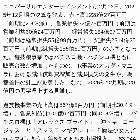
ユニバーサルエンターテインメントは2月12日、202
5年12月期の決算を発表。売上高1228億27百万円
（前期比2.8％減）、営業損失32億28百万円（前期は
営業利益30億24百万円）、経常損失184億97百万円
（前期は経常損失55億99百万円）、純損失2314億25
百万円（前期は純損失155億69百万円）の赤字となっ
た。遊技機事業ではパチスロ機・パチンコ機ともに
販売台数が増加したものの、IR事業のオカダ・マニ
ラにおける減価償却費増加と減損損失の発生や、為
替差損の計上が影響した。なお、2026年12月期は20
億円の黒字浮上する見通し。
遊技機事業の売上高は567億8百万円（前期比30.4％
増）、営業利益は106億62百万円（同45.8％増）。パ
チスロ機は「アレックス ブライト」「沖ドキ！ゴー
ジャス」と「スマスロ マギアレコード 魔法少女まど
か☆マギカ外伝」等8タイトルを市場投入し、83,044