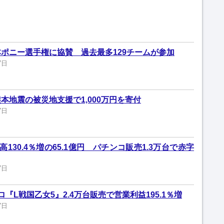
ポニー選手権に協賛 過去最多129チームが参加
7日
本地震の被災地支援で1,000万円を寄付
7日
130.4％増の65.1億円 パチンコ販売1.3万台で赤字
7日
『L戦国乙女5』2.4万台販売で営業利益195.1％増
7日