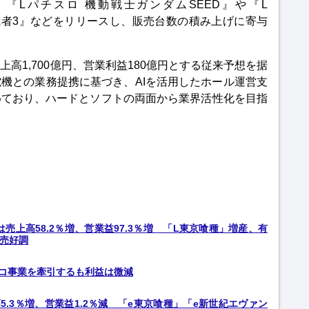
『Lパチスロ 機動戦士ガンダムSEED』や『L
鬼武者3』などをリリースし、販売台数の積み上げに寄与
高1,700億円、営業利益180億円とする従来予想を据
機との業務提携に基づき、AIを活用したホール運営支
めており、ハードとソフトの両面から業界活性化を目指
は売上高58.2％増、営業益97.3％増 「L東京喰種」増産、有
販売好調
ンコ事業を牽引するも利益は微減
高5.3％増、営業益1.2％減 「e東京喰種」「e新世紀エヴァン