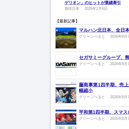
ゲリオン」のヒットが業績牽引
遊技日本
2026年2月6日
【最新記事】
マルハン北日本、全日本
グリーンべると
2026年8月
セガサミーグループ、熊
グリーンべると
2026年8月
藤商事第1四半期、売上高
幅縮小
グリーンべると
2026年8月
平和第1四半期、スマスロ
グリーンべると
2026年8月