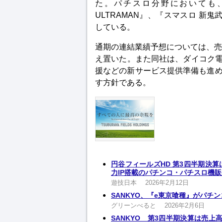
た。パチスロ分野においても、
ULTRAMAN』、『スマスロ 新
している。
通期の連結業績予想については、売上
え置いた。また同社は、ダイコク電
援などの新サービス提供準備も進
す方針である。
円谷フィールズHD 第3四半期決算
力IP搭載のパチンコ・パチスロ機
遊技日本
2026年2月12日
SANKYO、『e東京喰種』がパチ
グリーンべると
2026年2月6日
SANKYO 第3四半期決算は売上