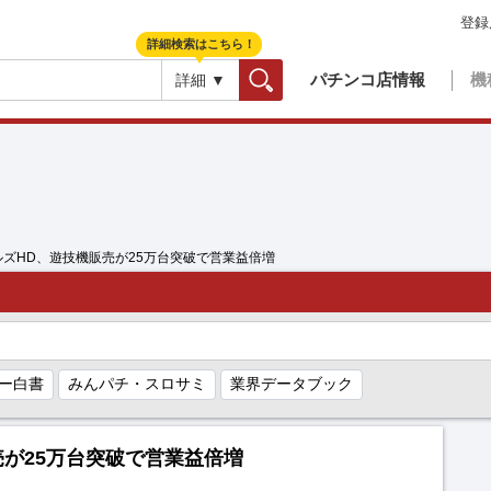
登録
詳細検索はこちら！
パチンコ店情報
機
詳細 ▼
検索
ルズHD、遊技機販売が25万台突破で営業益倍増
ー白書
みんパチ・スロサミ
業界データブック
売が25万台突破で営業益倍増