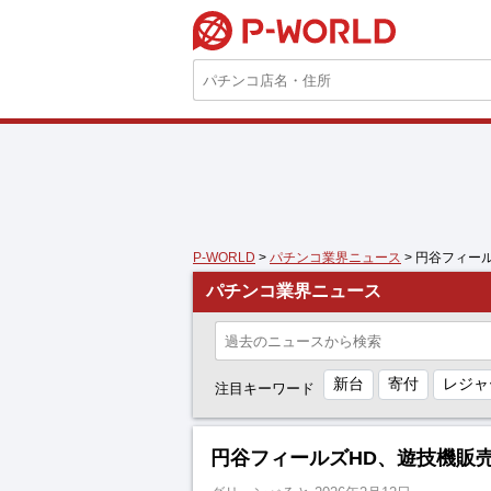
P-WORLD
P-WORLD
>
パチンコ業界ニュース
> 円谷フィー
パチンコ業界ニュース
新台
寄付
レジャ
注目キーワード
円谷フィールズHD、遊技機販