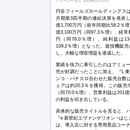
グリーンべると
2026年2月12日
円谷フィールズホールディングスは2月
月期第3四半期の連結決算を発表した
億1,700万円（前年同期比58.2％
億3,100万円（同97.3％増）、経常利
円（同76.0％増）、純利益は134
109.2％増）となった。遊技機販
し、大幅な増収増益を達成した。
業績を強力に牽引したのはアミュー
売が好調だったことに加え、『L 
ンコ・パチスロ合わせた販売台数は2
ェアは約20.3％を獲得。この販売増
（同70.0％増）、営業利益は201億
の利益を叩き出している。
具体的な販売タイトルを見ると、パ
『e 新世紀エヴァンゲリオン ~は
は、導入店に対する専用景品コー