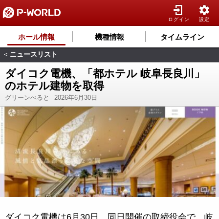
ログイン
設定
ホール情報
機種情報
タイムライン
ニュースリスト
<
ダイコク電機、「都ホテル 岐阜長良川」
のホテル建物を取得
グリーンべると
2026年6月30日
ダイコク電機は6月30日、同日開催の取締役会で、岐