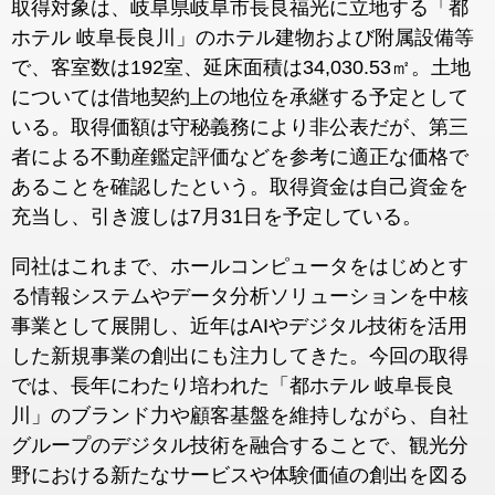
取得対象は、岐阜県岐阜市長良福光に立地する「都
ホテル 岐阜長良川」のホテル建物および附属設備等
で、客室数は192室、延床面積は34,030.53㎡。土地
については借地契約上の地位を承継する予定として
いる。取得価額は守秘義務により非公表だが、第三
者による不動産鑑定評価などを参考に適正な価格で
あることを確認したという。取得資金は自己資金を
充当し、引き渡しは7月31日を予定している。
同社はこれまで、ホールコンピュータをはじめとす
る情報システムやデータ分析ソリューションを中核
事業として展開し、近年はAIやデジタル技術を活用
した新規事業の創出にも注力してきた。今回の取得
では、長年にわたり培われた「都ホテル 岐阜長良
川」のブランド力や顧客基盤を維持しながら、自社
グループのデジタル技術を融合することで、観光分
野における新たなサービスや体験価値の創出を図る