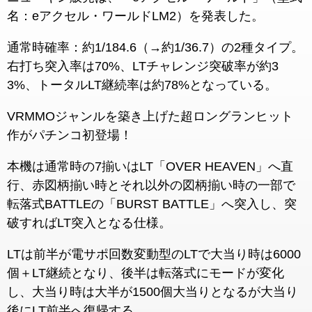
名：eアクセル・ワールドLM2）を発表した。
通常時確率：約1/184.6（→約1/36.7）の2種タイプ。
右打ち突入率は70%、LTチャレンジ突破率が約3
3%、トータルLT継続率は約78%となっている。
VRMMOジャンルを築き上げた超ロングランヒット
作がパチンコ初登場！
本機は通常時の7揃いはLT「OVER HEAVEN」へ直
行、赤図柄揃い時とそれ以外の図柄揃い時の一部で
転落式BATTLEの「BURST BATTLE」へ突入し、突
破すればLT突入となる仕様。
LTは前半が電サポ回数変動型のLTで大当り時は6000
個＋LT継続となり、後半は転落式にモードが変化
し、大当り時は大半が1500個大当りとなるが大当り
後にLT前半へ復帰する。