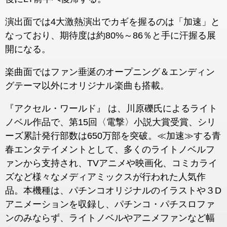
演出面では4大激熱演出でカギを握るのは「加速」と
なっており、期待度は約80%～86％と手に汗握る展
開になる。
楽曲面ではファン垂涎のオープニング＆エンディン
グテーマ以外にオリジナル楽曲も搭載。
『アクセル・ワールド』 は、川原礫氏によるライト
ノベル作品で、第15回〈電撃〉小説大賞受賞、シリ
ーズ累計発行部数は650万部を突破。≪加速≫する青
春エンタテイメントとして、多くのライトノベルフ
ァンから支持され、TVアニメや映画化、コミカライ
ズなど様々なメディアミックスが行われた人気作
品。本機種は、パチンコオリジナルのイラストや３D
アニメーションを収録し、パチンコ・パチスロファ
ンのみならず、ライトノベルやアニメファンなど幅