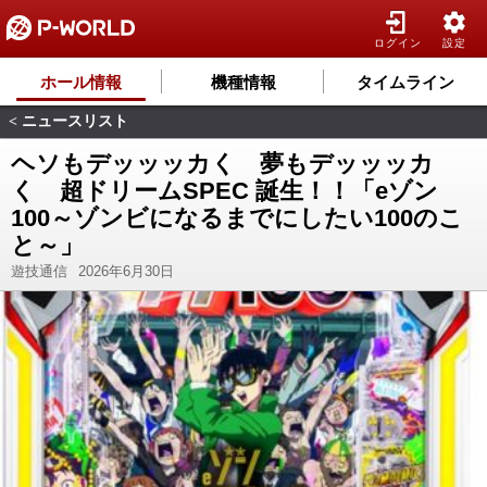
ログイン
設定
ホール情報
機種情報
タイムライン
ニュースリスト
<
ヘソもデッッッカく 夢もデッッッカ
く 超ドリームSPEC 誕生！！「eゾン
100～ゾンビになるまでにしたい100のこ
と～」
遊技通信
2026年6月30日