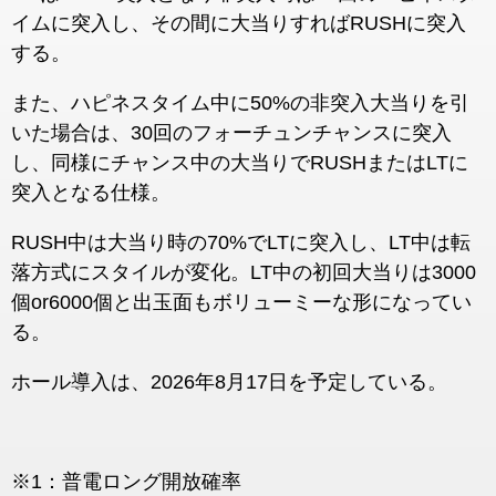
イムに突入し、その間に大当りすればRUSHに突入
する。
また、ハピネスタイム中に50%の非突入大当りを引
いた場合は、30回のフォーチュンチャンスに突入
し、同様にチャンス中の大当りでRUSHまたはLTに
突入となる仕様。
RUSH中は大当り時の70%でLTに突入し、LT中は転
落方式にスタイルが変化。LT中の初回大当りは3000
個or6000個と出玉面もボリューミーな形になってい
る。
ホール導入は、2026年8月17日を予定している。
※1：普電ロング開放確率