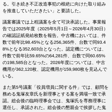
る。引き続き不正改造事犯の根絶に向けた取り組み
を推進していただきたい」と要請した。
議案審議では上程議案を全て可決承認した。事業報
告では2025年度（2025年5月1日～2026年4月30日）
の確認証紙発給枚数を報告。中古機においては、件
数で前年比98.45%となる256,365件、台数で同93.4
8%となる352,603台となった。認定機については、
件数で前年比59.65%の64,281件、台数で同60.65%
の198,585台となった。2026年度については、中古
機用が362,120枚、認定機用が159,980枚を見込んで
いる。
また第5号議案「役員増員に関する件」では、顧問を
務める鬼塚友章氏を新理事とする案を満場一致で承
認。総会後の臨時理事会では、鬼塚氏を専務理事に
選任し、承認された。総会後の懇親会で挨拶した鬼