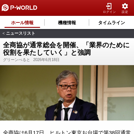
ログイン
設定
ホール情報
機種情報
タイムライン
ニュースリスト
<
全商協が通常総会を開催、「業界のために
役割を果たしていく」と強調
グリーンべると
2026年6月18日
全商協は6月17日、ヒルトン東京お台場で第38回通常