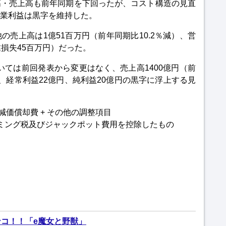
高・売上高も前年同期を下回ったが、コスト構造の見直
業利益は黒字を維持した。
売上高は1億51百万円（前年同期比10.2％減）、営
損失45百万円）だった。
ついては前回発表から変更はなく、売上高1400億円（前
億円、経常利益22億円、純利益20億円の黒字に浮上する見
+ 減価償却費 + その他の調整項目
ミング税及びジャックポット費用を控除したもの
コ！！「e魔女と野獣」