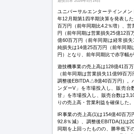
遊技日本
2026年5月14日
ユニバーサルエンターテインメントは
年12月期第1四半期決算を発表した。
百万円（前年同期比4.2％増）、営業
円（前年同期は営業損失25億12百
億60百万円（前年同期は経常損失1
純損失は14億25百万円（前年同期は
円）となり、前年同期比で赤字幅が
遊技機事業の売上高は128億41百万
（前年同期は営業損失11億99百万円
調整後EBITDA△8億40百万円
ンダーV」を市場投入し、販売台数は
甘」を市場投入し、販売台数は3,
りの売上高・営業利益を確保した。
IR事業の売上高(1)は154億40
92.8％減）、調整後EBITDA(1)
同期を上回ったものの、勝率低下の