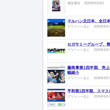
遊技通信
2026年8月8日
マルハン北日本、全日本
グリーンべると
2026年8月
セガサミーグループ、熊
グリーンべると
2026年8月
藤商事第1四半期、売上高
幅縮小
グリーンべると
2026年8月
平和第1四半期、スマスロ
グリーンべると
2026年8月