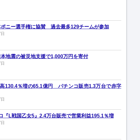
ポニー選手権に協賛 過去最多129チームが参加
7日
本地震の被災地支援で1,000万円を寄付
7日
130.4％増の65.1億円 パチンコ販売1.3万台で赤字
7日
『L戦国乙女5』2.4万台販売で営業利益195.1％増
7日