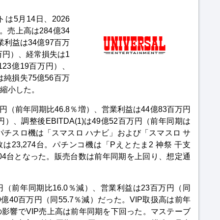
5月14日、2026
売上高は284億34
利益は34億97百万
万円）、経常損失は1
23億19百万円）、
純損失75億56百万
縮小した。
円（前年同期比46.8％増）、営業利益は44億83百万円
）、調整後EBITDA(1)は49億52百万円（前年同期は
）。パチスロ機は「スマスロ ハナビ」および「スマスロ サ
23,274台。パチンコ機は「Pえとたま2 神祭 干支
104台となった。販売台数は前年同期を上回り、想定通
百万円（前年同期比16.0％減）、営業利益は23百万円（同
は20億40百万円（同55.7％減）だった。VIP取扱高は前年
影響でVIP売上高は前年同期を下回った。マステーブ