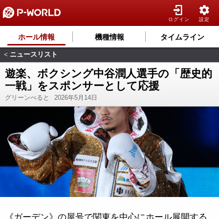
ログイン
設定
ホール情報
機種情報
タイムライン
ニュースリスト
<
遊楽、ボクシング中谷潤人選手の「歴史的
一戦」をスポンサーとして応援
グリーンべると
2026年5月14日
《ガーデン》の屋号で関東を中心にホール展開する