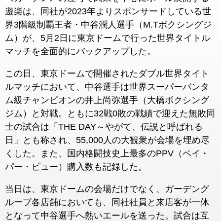
遊楽は、同社が2023年よりスポンサードしている世
界3階級制覇王者・中谷潤人選手（M.Tボクシングジ
ム）が、5月2日に東京ドームで行った世界タイトル
マッチを全面的にバックアップした。
この日、東京ドームで開催されたダブル世界タイト
ルマッチにおいて、中谷選手は世界スーパーバンタ
ム級チャンピオンの井上尚弥選手（大橋ボクシング
ジム）と対戦。ともに32戦0敗の戦績で迎えた無敗同
士の試合は「THE DAY～やがて、伝説と呼ばれる
日」とも称され、55,000人の大観衆が会場を埋め尽
くした。また、国内格闘技史上最多のPPV（ペイ・
パー・ビュー）購入数も記録した。
当日は、東京ドームの会場だけでなく、ガーデング
ループ各店舗においても、同社社員と来店客が一体
となって中谷選手へ熱いエールを送った。試合は互