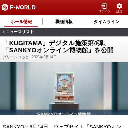
ログイン
設定
ホール情報
機種情報
タイムライン
ニュースリスト
<
「KUGITAMA」デジタル施策第4弾、
「SANKYOオンライン博物館」を公開
グリーンべると
2026年5月14日
SANKYOは5月14日、ウェブサイト「SANKYOオン