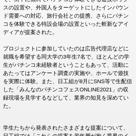
スの設置や、外国人をタ
ーゲットにしたインバウン
ド需要への対応、旅行会社との提携、さ
らにパチン
コを体験できる特設会場の設置といった斬新なアイ
ディ
アが提案された。
プロジェクトに参加していたのは広告代理店などに
就職を希望する
同大学の3年生7名で、ほとんどの学
生がパチンコ未経験者という
こともあって、活動に
あたってはアンケート調査の実施や、ホール
で遊技
を実際に体験。また、日工組が8月にSNS等で生配信
した
「みんなのパチンコフェスONLINE2021」の収
録現場を見
学するなどして、業界の知見を深めてい
た。
学生たちから発表されたさまざまな提案について、