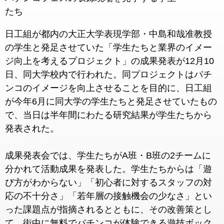
たち
日工組が都内の大正大学表現学部・中島和哉准教授
の学生と発足させ
ていた「学生たちと業界のイメー
ジ向上を考えるプロジェクト」の
成果発表が12月10
日、同大学校内で行われた。同プロジェクト
はパチ
ンコのイメージを向上させることを目的に、日工組
が今年6
月に同大学の学生たちと発足させていたもの
で、当日は半年間にわた
る研究結果が学生たちから
発表された。
成果発表会では、学生たちがA班・B班の2チームに
分かれて活動
成果を発表した。学生たちからは「遊
び方がわからない」「初心者
に対するスタッフの対
応の不十分さ」「若年層の接触機会の少なさ
」とい
った課題点が指摘されるとともに、その改善策とし
て、街中
に無料でパチンコが体験できる遊技ボック