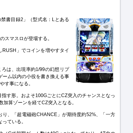
禁書目録2」（型式名：Lとある
。
のスマスロが登場する。
殺しRUSH」でコインを増やすタイ
ろは、出現率約1/99の幻想リプ
ゲーム以内の小役を書き換える事
やす事になる。
指す形。およそ100GごとにCZ突入のチャンスとなっ
数加算ゾーンを経てCZ突入となる。
おり、「超電磁砲CHANCE」が期待度約52%、「一方
となっている。