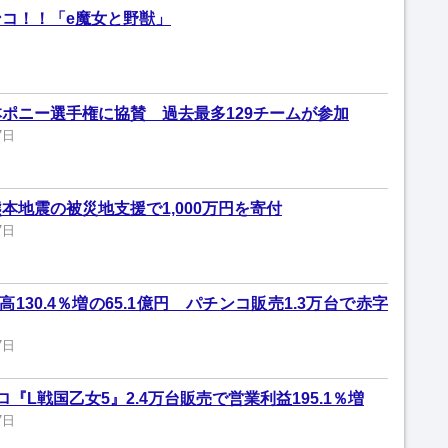
コ！！「e魔女と野獣」
ポニー選手権に協賛 過去最多129チームが参加
7日
本地震の被災地支援で1,000万円を寄付
7日
130.4％増の65.1億円 パチンコ販売1.3万台で赤字
7日
『L戦国乙女5』2.4万台販売で営業利益195.1％増
7日