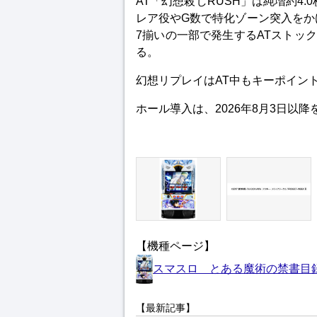
AT「幻想殺しRUSH」は純増約4.
レア役やG数で特化ゾーン突入をか
7揃いの一部で発生するATストッ
る。
幻想リプレイはAT中もキーポイン
ホール導入は、2026年8月3日以降
【機種ページ】
スマスロ とある魔術の禁書目
【最新記事】