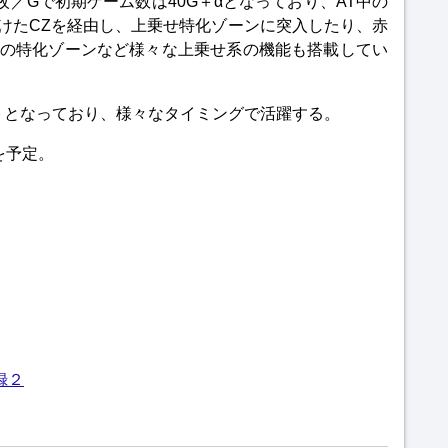
0枚／Gで初期ゲーム数は40G＋αとなっており、AT中の
けたCZを経由し、上乗せ特化ゾーンに突入したり、赤
クの特化ゾーンなど様々な上乗せ系の機能も搭載してい
トとなっており、様々なタイミングで活躍する。
を予定。
録２