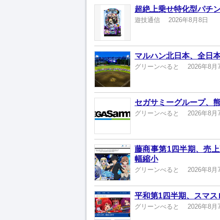
超絶上乗せ特化型パチン
遊技通信
2026年8月8日
マルハン北日本、全日本
グリーンべると
2026年8月
セガサミーグループ、熊
グリーンべると
2026年8月
藤商事第1四半期、売上高
幅縮小
グリーンべると
2026年8月
平和第1四半期、スマスロ
グリーンべると
2026年8月