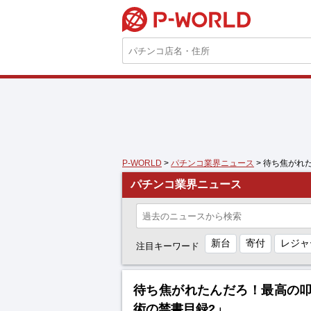
P-WORLD
P-WORLD
>
パチンコ業界ニュース
> 待ち焦がれ
パチンコ業界ニュース
新台
寄付
レジャ
注目キーワード
待ち焦がれたんだろ！最高の
術の禁書目録2」