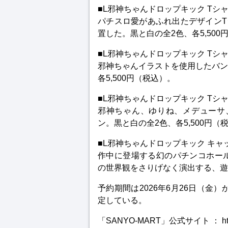
■L邪神ちゃんドロップキック Tシャ
パチスロ愛があふれ出たデザイン
置した。黒と白の全2色、各5,500
■L邪神ちゃんドロップキック Tシャツ
邪神ちゃんイラストを使用したバン
各5,500円（税込）。
■L邪神ちゃんドロップキック Tシャツ
邪神ちゃん、ゆりね、メデューサ
ン。黒と白の全2色、各5,500円（
■L邪神ちゃんドロップキック キャ
作中に登場する幻のパチンコホー
の世界観をさりげなく演出する、遊び
予約期間は2026年6月26日（金）
定している。
「SANYO-MART」公式サイト ： https:/