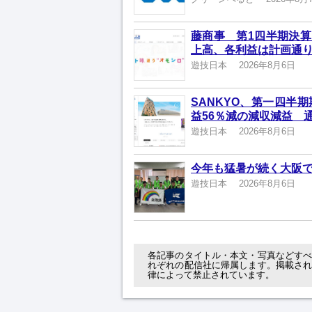
藤商事 第1四半期決算
上高、各利益は計画通
遊技日本
2026年8月6日
SANKYO、第一四半
益56％減の減収減益 
遊技日本
2026年8月6日
今年も猛暑が続く大阪
遊技日本
2026年8月6日
各記事のタイトル・本文・写真などす
れぞれの配信社に帰属します。掲載さ
律によって禁止されています。