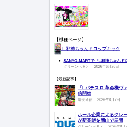
【機種ページ】
Ｌ邪神ちゃんドロップキック
SANYO-MARTで『L邪神ちゃん
グリーンべると
2026年6月26日
【最新記事】
「Lパチスロ 革命機ヴ
信開始
遊技通信
2026年8月7日
ホール企業によるクレ
が新業態を岡山で展開
グリーンべると
2026年8月