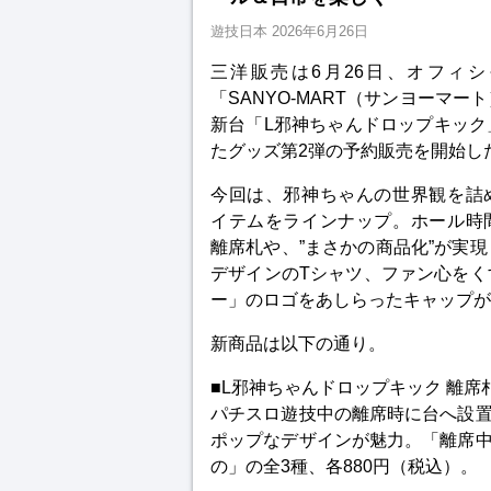
遊技日本
2026年6月26日
三洋販売は6月26日、オフィ
「SANYO-MART（サンヨーマー
新台「L邪神ちゃんドロップキック
たグッズ第2弾の予約販売を開始し
今回は、邪神ちゃんの世界観を詰
イテムをラインナップ。ホール時
離席札や、”まさかの商品化”が実
デザインのTシャツ、ファン心をく
ー」のロゴをあしらったキャップが
新商品は以下の通り。
■L邪神ちゃんドロップキック 離席
パチスロ遊技中の離席時に台へ設
ポップなデザインが魅力。「離席
の」の全3種、各880円（税込）。