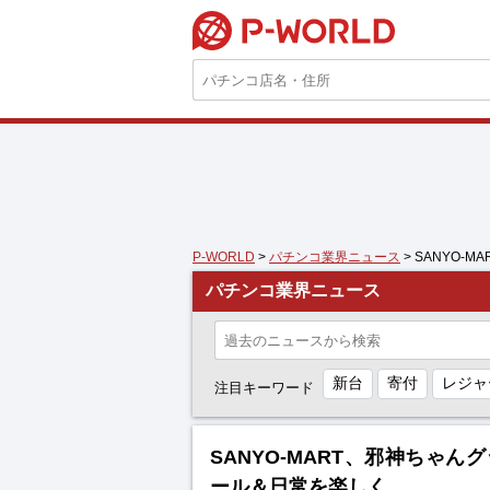
P-WORLD
P-WORLD
>
パチンコ業界ニュース
> SANYO
パチンコ業界ニュース
新台
寄付
レジャ
注目キーワード
SANYO-MART、邪神ちゃ
ール＆日常を楽しく