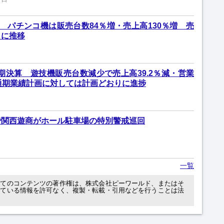
 パチンコ機は販売台数84％増・売上高130％増 売
りに推移
期期決算 遊技機販売台数減少で売上高39.2％減・営業
通期業績計画に対しては計画どおりに進捗
で関西遊商がホール駐車場の特別警戒巡回
一覧
べてのコンテンツの著作権は、株式会社ピーワールド、またはそ
れている情報を許可なく、複製・転載・引用などを行うことは法