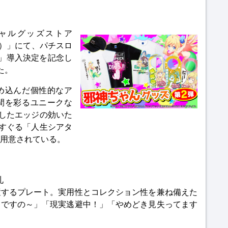
シャルグッズストア
ト）」にて、パチスロ
」導入決定を記念し
た。
め込んだ個性的なア
間を彩るユニークな
現したエッジの効いた
すぐる「人生シアタ
用意されている。
札
置するプレート。実用性とコレクション性を兼ね備えた
中ですの～」「現実逃避中！」「やめどき見失ってます