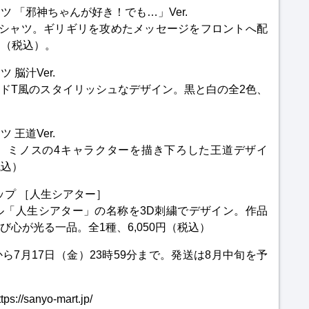
ツ 「邪神ちゃんが好き！でも…」Ver.
Tシャツ。ギリギリを攻めたメッセージをフロントへ配
円（税込）。
 脳汁Ver.
ドT風のスタイリッシュなデザイン。黒と白の全2色、
 王道Ver.
、ミノスの4キャラクターを描き下ろした王道デザイ
税込）
ップ ［人生シアター］
ル「人生シアター」の名称を3D刺繍でデザイン。作品
心が光る一品。全1種、6,050円（税込）
から7月17日（金）23時59分まで。発送は8月中旬を予
/sanyo-mart.jp/