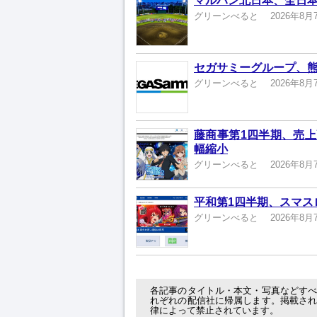
マルハン北日本、全日本
グリーンべると
2026年8月
セガサミーグループ、熊
グリーンべると
2026年8月
藤商事第1四半期、売上高
幅縮小
グリーンべると
2026年8月
平和第1四半期、スマスロ
グリーンべると
2026年8月
各記事のタイトル・本文・写真などす
れぞれの配信社に帰属します。掲載さ
律によって禁止されています。