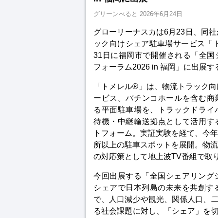
グリーンべると
2026年6月24日
グローリーナスカは6月23日、同
ック向けシェア駐車場サービス「ト
31日に福岡市で開催される「全国
フォーラム2026 in 福岡」に出展
「トメレル®」は、物流トラック向
ービス。パチンコホールを含む商
る平面駐車場を、トラックドライ
待機・中継輸送拠点として活用す
トフォーム。実証実験を経て、今年
所以上の駐車スポットを展開。
物流
の対応策として地上波TV番組で取
今回出展する「全国シェアリングシティフ
シェアで日本列島の未来を共創す
で、人口減少や観光、関係人口、
る社会課題に対し、「シェア」を