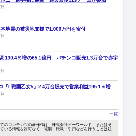
ポニー選手権に協賛 過去最多129チームが参加
7日
本地震の被災地支援で1,000万円を寄付
7日
130.4％増の65.1億円 パチンコ販売1.3万台で赤字
7日
『L戦国乙女5』2.4万台販売で営業利益195.1％増
7日
一覧
べてのコンテンツの著作権は、株式会社ピーワールド、またはそ
れている情報を許可なく、複製・転載・引用などを行うことは法