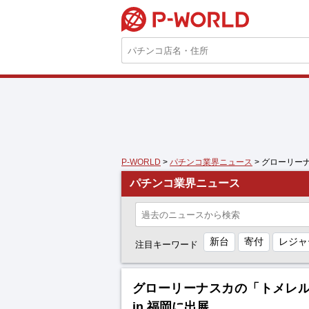
P-WORLD
P-WORLD
>
パチンコ業界ニュース
> グローリー
パチンコ業界ニュース
新台
寄付
レジャ
注目キーワード
グローリーナスカの「トメレル
in 福岡に出展