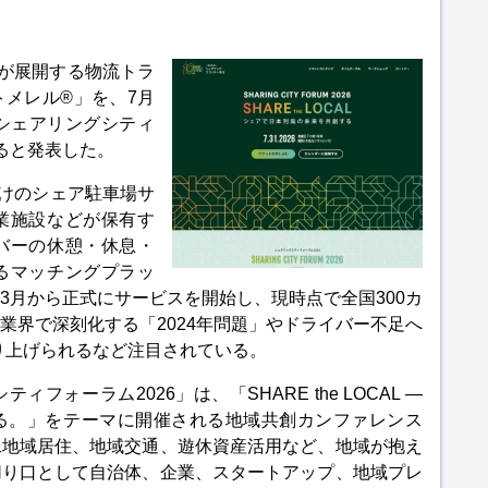
社が展開する物流トラ
メレル®」を、7月
シェアリングシティ
すると発表した。
けのシェア駐車場サ
業施設などが保有す
バーの休憩・休息・
るマッチングプラッ
3月から正式にサービスを開始し、
現時点で全国300カ
業界で深刻化する「2024年問題」やドライバー不足へ
り上げられるなど注目されている。
ォーラム2026」は、「SHARE the LOCAL ―
る。」をテーマに開催される地域共創カンファレンス
二地域居住、地域交通、遊休資産活用など、地域が抱え
切り口として自治体、企業、スタートアップ、地域プレ