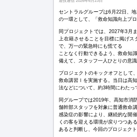
遊技通信
2026年6月23日
セントラルグループは6月22日、
の一環として、「救命知識向上プロ
同プロジェクトでは、2027年3
上在籍させることを目標に掲げス
で、万一の緊急時にも慌てる
ことなく行動できるよう、救命知
備えて、スタッフ一人ひとりの意識
プロジェクトのキックオフとして、
救命講習Ⅰを実施する。当日は高知
法などについて、約3時間にわたっ
同グループでは2019年、高知市
舗幹部スタッフを対象に普通救命
感染症の影響により、継続的な開
くの客を迎える環境が戻りつつあ
あると判断し、今回のプロジェクト