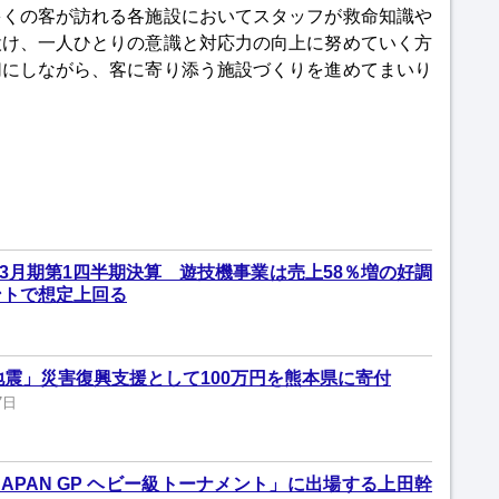
多くの客が訪れる各施設においてスタッフが救命知識や
設け、一人ひとりの意識と対応力の向上に努めていく方
切にしながら、客に寄り添う施設づくりを進めてまいり
年3月期第1四半期決算 遊技機事業は売上58％増の好調
ントで想定上回る
本地震」災害復興支援として100万円を熊本県に寄付
7日
N JAPAN GP ヘビー級トーナメント」に出場する上田幹