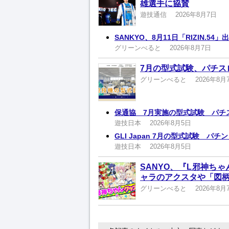
雄選手に協賛
遊技通信
2026年8月7日
SANKYO、8月11日「RIZIN.5
グリーンべると
2026年8月7日
7月の型式試験、パチス
グリーンべると
2026年8月
保通協 7月実施の型式試験 パチ
遊技日本
2026年8月5日
GLI Japan 7月の型式試験 パ
遊技日本
2026年8月5日
SANYO、『L邪神ち
ャラのアクスタや「図柄
グリーンべると
2026年8月