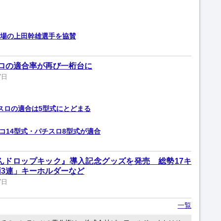
4」出場の上田幹雄選手を協賛
ロの適合率が再び一桁台に
7日
スロの適合は5型式にとどまる
チンコ14型式・パチスロ8型式が適合
ゃんドロップキック』導入記念グッズを発売 総勢17キ
3連」キーホルダーなど
7日
一覧