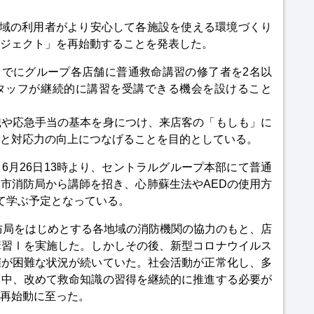
地域の利用者がより安心して各施設を使える環境づくり
ジェクト」を再始動することを発表した。
月までにグループ各店舗に普通救命講習の修了者を2名以
タッフが継続的に講習を受講できる機会を設けること
識や応急手当の基本を身につけ、来店客の「もしも」に
と対応力の向上につなげることを目的としている。
6月26日13時より、セントラルグループ本部にて普通
市消防局から講師を招き、心肺蘇生法やAEDの使用方
て学ぶ予定となっている。
消防局をはじめとする各地域の消防機関の協力のもと、店
講習Ⅰを実施した。しかしその後、新型コロナウイルス
催が困難な状況が続いていた。社会活動が正常化し、多
る中、改めて救命知識の習得を継続的に推進する必要が
再始動に至った。