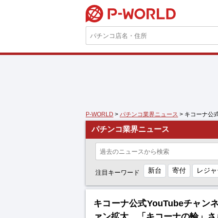
P-WORLD
P-WORLD
>
パチンコ業界ニュース
> キコーナ公
パチンコ業界ニュース
新台
寄付
レジャ
注目キーワード
キコーナ公式YouTubeチャ
ァン拡大、「キコーナの輪」さ