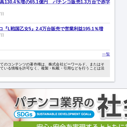
130.4％増の65.1億円 パチンコ販売1.3万台で赤字
7日
『L戦国乙女5』2.4万台販売で営業利益195.1％増
7日
一覧
べてのコンテンツの著作権は、株式会社ピーワールド、またはそ
れている情報を許可なく、複製・転載・引用などを行うことは法