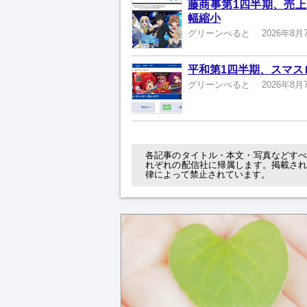
藤商事第1四半期、売上高
幅縮小
グリーンべると
2026年8月
平和第1四半期、スマスロ
グリーンべると
2026年8月
各記事のタイトル・本文・写真などす
れぞれの配信社に帰属します。掲載さ
律によって禁止されています。