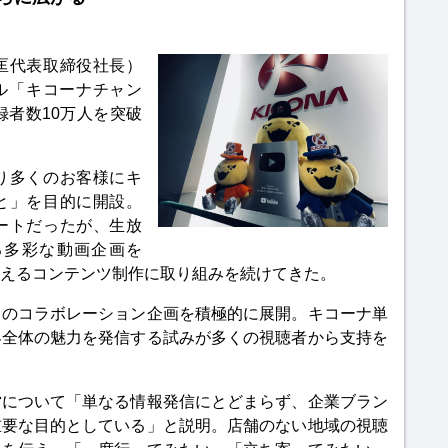
匡代表取締役社長）
ネル「キコーナチャン
録者数10万人を突破
り多くのお客様にキ
と」を目的に開設。
ートだったが、生放
る多彩な動画企画を
えるコンテンツ制作に取り組みを続けてきた。
とのコラボレーション企画を積極的に展開。キコーナ単
界全体の魅力を発信する試みが多くの視聴者から支持を
営について「単なる情報発信にとどまらず、企業ブラン
重要な目的としている」と説明。店舗のない地域の視聴