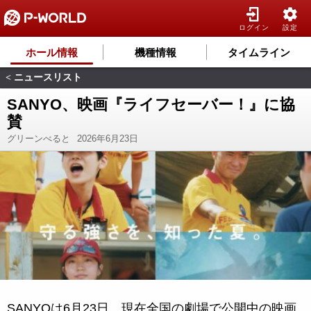
ログイン
設定
ホール情報
機種情報
タイムライン
ニュースリスト
<
SANYO、映画『ライフセーバー！』に協
賛
グリーンべると
2026年6月23日
SANYOは6月23日、現在全国の劇場で公開中の映画