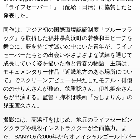
『ライフセーバー！』（配給：日活）に協賛したと
発表した。
同作は、アジア初の国際環境認証制度「ブルーフラ
ッグ」を取得した福井県高浜町の若狭和田ビーチを
舞台に、夢を持てず迷いの中にいた青年が、ライフ
セーバーたちとの出会いやさまざまな試練を通じて
成長していく姿を描いた命と青春の物語。主演は、
モキュメンタリー作品『近畿地方のある場所につい
て』でスクリーンデビューを果たしたモデル・俳優
ののせりんさんが務め、徳重聡さん、伊礼姫奈さん
らが出演する。監督・脚本は映画『おしょりん』の
児玉宜久さん。
撮影には、高浜町をはじめ、地元のライフセービン
グクラブや現役インストラクターが全面協力。ま
た、SANYOが2006年からオフィシャルゴールドパー