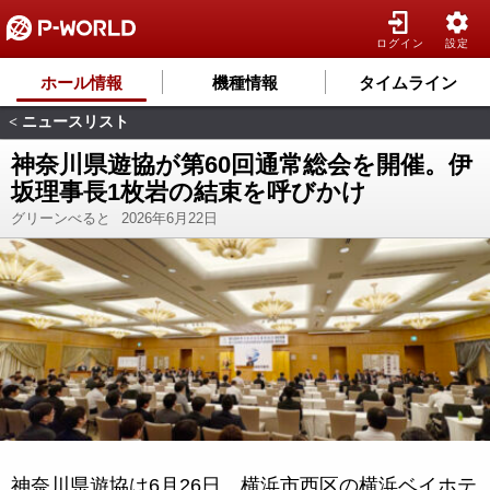
ログイン
設定
ホール情報
機種情報
タイムライン
ニュースリスト
<
神奈川県遊協が第60回通常総会を開催。伊
坂理事長1枚岩の結束を呼びかけ
グリーンべると
2026年6月22日
神奈川県遊協は6月26日、横浜市西区の横浜ベイホテ