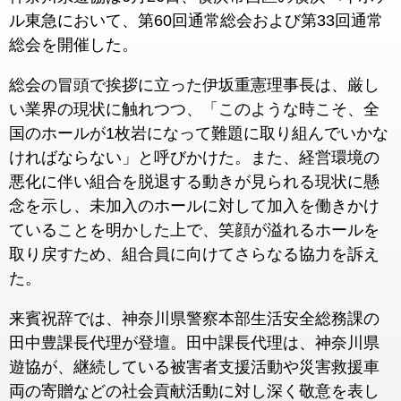
ル東急において、第60回通常総会および第33回通常
総会を開催した。
総会の冒頭で挨拶に立った伊坂重憲理事長は、厳し
い業界の現状に触れつつ、「このような時こそ、全
国のホールが1枚岩になって難題に取り組んでいかな
ければならない」と呼びかけた。また、経営環境の
悪化に伴い組合を脱退する動きが見られる現状に懸
念を示し、未加入のホールに対して加入を働きかけ
ていることを明かした上で、笑顔が溢れるホールを
取り戻すため、組合員に向けてさらなる協力を訴え
た。
来賓祝辞では、神奈川県警察本部生活安全総務課の
田中豊課長代理が登壇。田中課長代理は、神奈川県
遊協が、継続している被害者支援活動や災害救援車
両の寄贈などの社会貢献活動に対し深く敬意を表し