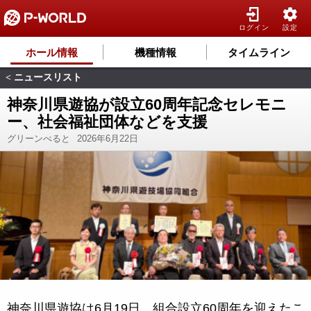
ログイン
設定
ホール情報
機種情報
タイムライン
ニュースリスト
<
神奈川県遊協が設立60周年記念セレモニ
ー、社会福祉団体などを支援
グリーンべると
2026年6月22日
神奈川県遊協は6月19日、組合設立60周年を迎えたこ