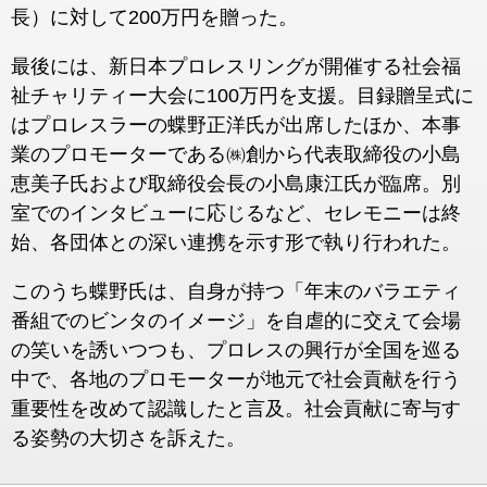
長）に対して200万円を贈った。
最後には、新日本プロレスリングが開催する社会福
祉チャリティー大会に100万円を支援。目録贈呈式に
はプロレスラーの蝶野正洋氏が出席したほか、本事
業のプロモーターである㈱創から代表取締役の小島
恵美子氏および取締役会長の小島康江氏が臨席。別
室でのインタビューに応じるなど、セレモニーは終
始、各団体との深い連携を示す形で執り行われた。
このうち蝶野氏は、自身が持つ「年末のバラエティ
番組でのビンタのイメージ」を自虐的に交えて会場
の笑いを誘いつつも、プロレスの興行が全国を巡る
中で、各地のプロモーターが地元で社会貢献を行う
重要性を改めて認識したと言及。社会貢献に寄与す
る姿勢の大切さを訴えた。