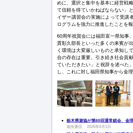
めに、選択と集中を基本に経営戦
て信頼を得ていかねばならない」
イザー講習会の実施によって受講者
ログラムを強力に推進したことを報
60周年祝賀会には福田富一県知事
貫彰久部長といった多くの来賓が
く環境は大変厳しいものと承知し
合の存在は重要。引き続き社会貢
ていただきたい」と祝辞を述べた。
し、これに対し福田県知事から金理
栃木県遊協が第60回通常総会、金
遊技通信
2026年6月1日