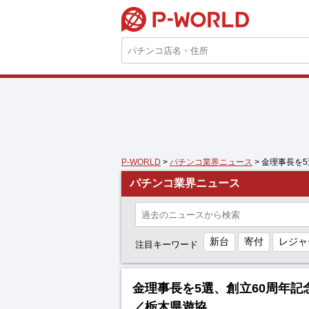
P-WORLD
P-WORLD
>
パチンコ業界ニュース
> 金理事長を
パチンコ業界ニュース
新台
寄付
レジャ
注目キーワード
金理事長を5選、創立60周年
／栃木県遊協