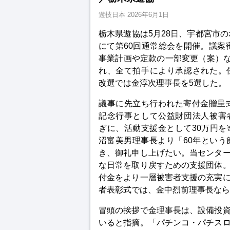
遊技日本
2026年6月1日
栃木県遊協は5月28日、宇都宮市
にて第60回通常総会を開催。議案審
事業計画や定款の一部変更（案）な
れ、全て拍手により承認された。
改選では金淳次理事長を5選した。
議事に先立ち行われた寄付金贈呈式
記念行事として公益財団法人被害
ぎに、活動支援金として30万円を
沼富美男理事長より「60年とい
き、御礼申し上げたい。当センタ
な日常を取り戻すための支援団体
付金をより一層被害者支援の充実
者表彰式では、金中烈前理事長なら
冒頭の挨拶で金理事長は、設備投
いると指摘。「パチンコ・パチス