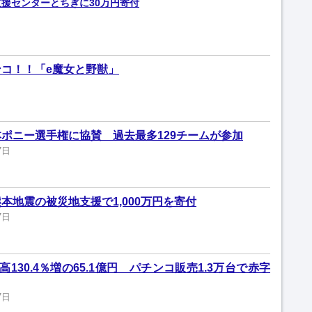
支援センターとちぎに30万円寄付
コ！！「e魔女と野獣」
ポニー選手権に協賛 過去最多129チームが参加
7日
本地震の被災地支援で1,000万円を寄付
7日
130.4％増の65.1億円 パチンコ販売1.3万台で赤字
7日