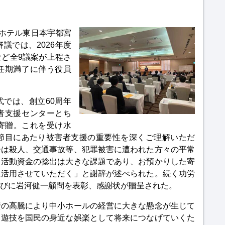
のホテル東日本宇都宮
議では、2026年度
ど全9議案が上程さ
任期満了に伴う役員
では、創立60周年
者支援センターとち
寄贈。これを受け水
う節目にあたり被害者支援の重要性を深くご理解いただ
ーは殺人、交通事故等、犯罪被害に遭われた方々の平常
。活動資金の捻出は大きな課題であり、お預かりした寄
に活用させていただく」と謝辞が述べられた。続く功労
びに岩河健一顧問を表彰、感謝状が贈呈された。
資の高騰により中小ホールの経営に大きな懸念が生じて
ロ遊技を国民の身近な娯楽として将来につなげていくた