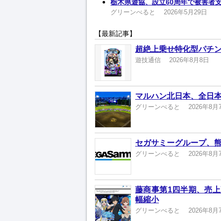
栃木県遊協、設立60周年で被害者
グリーンべると
2026年5月29日
【最新記事】
超絶上乗せ特化型パチン
遊技通信
2026年8月8日
マルハン北日本、全日本
グリーンべると
2026年8月
セガサミーグループ、熊
グリーンべると
2026年8月
藤商事第1四半期、売上高
幅縮小
グリーンべると
2026年8月