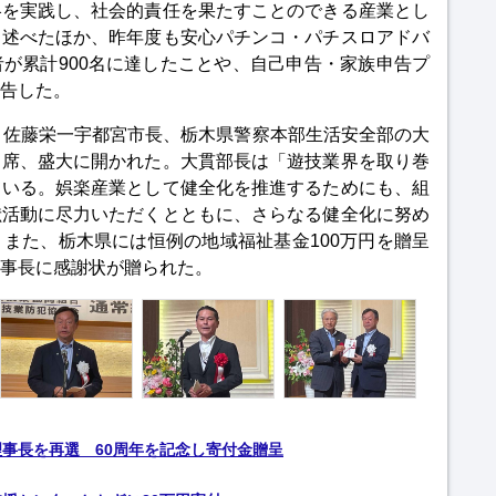
略を実践し、社会的責任を果たすことのできる産業とし
と述べたほか、昨年度も安心パチンコ・パチスロアドバ
が累計900名に達したことや、自己申告・家族申告プ
告した。
、佐藤栄一宇都宮市長、栃木県警察本部生活安全部の大
出席、盛大に開かれた。大貫部長は「遊技業界を取り巻
ている。娯楽産業として健全化を推進するためにも、組
献活動に尽力いただくとともに、さらなる健全化に努め
また、栃木県には恒例の地域福祉基金100万円を贈呈
事長に感謝状が贈られた。
理事長を再選 60周年を記念し寄付金贈呈