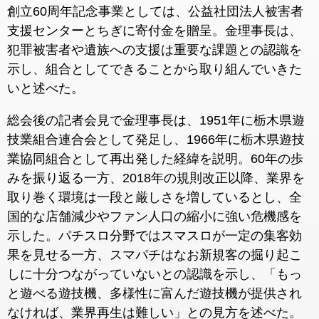
創立60周年記念事業としては、公益社団法人被害者
支援センターとちぎに寄付金を贈呈。金理事長は、
犯罪被害者や遺族への支援は重要な課題との認識を
示し、組合としてできることから取り組んでいきた
いと述べた。
総会後の記者会見で金理事長は、1951年に栃木県遊
技業組合連合会として発足し、1966年に栃木県遊技
業協同組合として再出発した経緯を説明。60年の歩
みを振り返る一方、2018年の規則改正以降、業界を
取り巻く環境は一段と厳しさを増しているとし、全
国的な店舗減少やファン人口の縮小に強い危機感を
示した。パチスロ分野ではスマスロが一定の集客効
果を見せる一方、スマパチはなお新規客の掘り起こ
しに十分つながっていないとの認識を示し、「もっ
と遊べる遊技機、多様性に富んだ遊技機が提供され
なければ、業界再生は難しい」との見方を述べた。