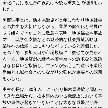
全化における組合の役割は今後も重要との認識を示
した。
阿部理事長は、栃木県遊協が長年にわたり地域社会
との共生を大切にしながら、業界の健全化と発展に
取り組んできたことに敬意を表明。地域福祉や事故
防止、奨学金支援などの継続的な社会貢献活動は、
業界への信頼向上にもつながっていると評価した。
その上で、参加人口や市場規模に回復傾向が見られ
る一方、地域店舗の継承や若年層への訴求など課題
はなお多いと指摘し、ファンが安心して遊べる環境
整備と地域社会とのつながりの強化が重要との認識
を示した。
中村会長は、30年以上にわたり栃木県遊協と関わっ
てきた立場から、栃木県内の中古機流通において事
故や事件が起きていないことは大きな成果だと評