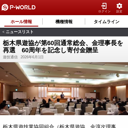
ログイン
設定
ホール情報
機種情報
タイムライン
ニュースリスト
<
栃木県遊協が第60回通常総会、金理事長を
再選 60周年を記念し寄付金贈呈
遊技通信
2026年6月1日
栃木県遊技業協同組合（栃木県遊協、金淳次理事