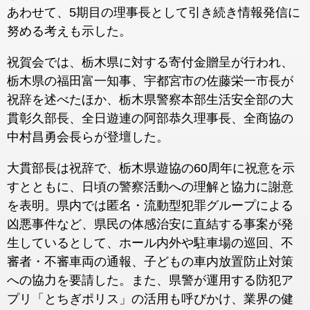
あわせて、5期目の理事長として引き続き情報発信に
努める考えも示した。
祝賀会では、栃木県に対する寄付金贈呈が行われ、
栃木県の福田富一知事、宇都宮市の佐藤栄一市長が
祝辞を述べたほか、栃木県警察本部生活安全部の大
貫彰久部長、全日遊連の阿部恭久理事長、全商協の
中村昌勇会長らが登壇した。
大貫部長は祝辞で、栃木県遊協の60周年に祝意を示
すとともに、日頃の警察活動への理解と協力に謝意
を表明。県内では匿名・流動型犯罪グループによる
凶悪事件など、県民の体感治安に直結する事案が発
生しているとして、ホール内外や駐車場の巡回、不
審者・不審車両の通報、子どもの車内放置防止対策
への協力を要請した。また、県警が運用する防犯ア
プリ「とちぎポリス」の活用も呼びかけ、業界の健