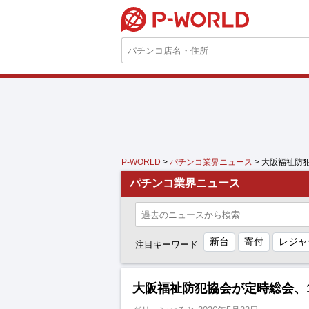
P-WORLD
P-WORLD
>
パチンコ業界ニュース
> 大阪福祉防
パチンコ業界ニュース
新台
寄付
レジャ
注目キーワード
大阪福祉防犯協会が定時総会、1