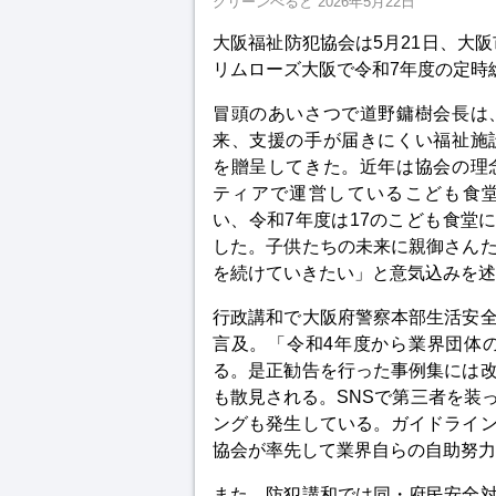
グリーンべると
2026年5月22日
大阪福祉防犯協会は5月21日、大
リムローズ大阪で令和7年度の定時
冒頭のあいさつで道野鏞樹会長は
来、支援の手が届きにくい福祉施
を贈呈してきた。近年は協会の理
ティアで運営しているこども食
い、令和7年度は17のこども食堂に
した。子供たちの未来に親御さん
を続けていきたい」と意気込みを述
行政講和で大阪府警察本部生活安
言及。「令和4年度から業界団体
る。是正勧告を行った事例集には
も散見される。SNSで第三者を装
ングも発生している。ガイドライ
協会が率先して業界自らの自助努力
また、防犯講和では同・府民安全