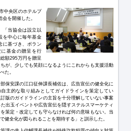
阪市中央区のホテルプ
総会を開催した。
、「当協会は設立以
設を中心に毎年基金
念に基づき、ボラン
堂に基金の贈呈を行
総額295万円を贈呈
たちが、少しでも笑顔になるようにこれからも支援活動
べた。
全部保安課の江口征伸課長補佐は、広告宣伝の健全化に
の自主的な取り組みとしてガイドラインを策定してい
改訂版のガイドラインの主旨を十分理解していない事案
った出玉イベントや広告宣伝を隠すステルスマーケティ
ンを策定・改定しても守らなければ何の意味もない。当
で健全化が図られることを期待する」と訓示した。
対策課の井上信輔課長補佐が特殊詐欺犯罪の傾向と対策