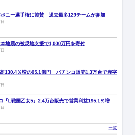
ポニー選手権に協賛 過去最多129チームが参加
7日
本地震の被災地支援で1,000万円を寄付
7日
130.4％増の65.1億円 パチンコ販売1.3万台で赤字
7日
『L戦国乙女5』2.4万台販売で営業利益195.1％増
7日
一覧