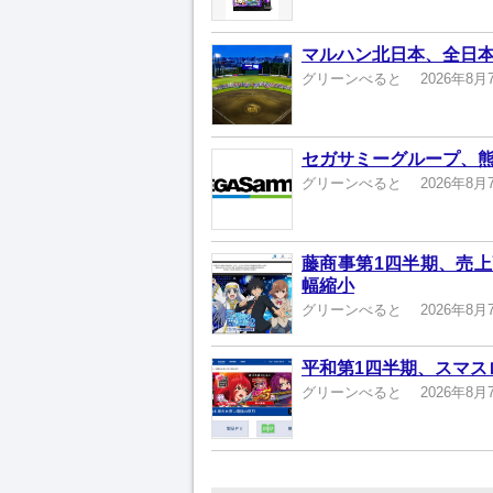
マルハン北日本、全日本
グリーンべると
2026年8月
セガサミーグループ、熊
グリーンべると
2026年8月
藤商事第1四半期、売上高
幅縮小
グリーンべると
2026年8月
平和第1四半期、スマスロ
グリーンべると
2026年8月