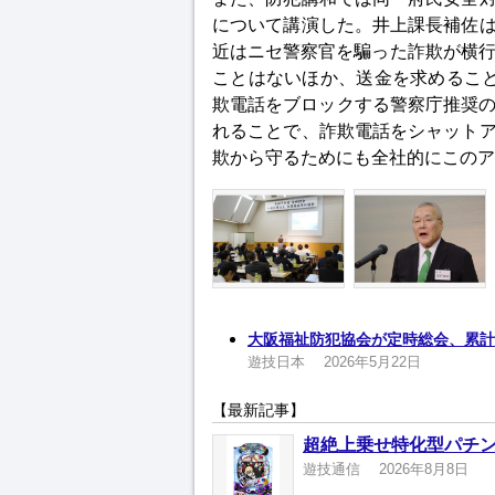
について講演した。井上課長補佐
近はニセ警察官を騙った詐欺が横行
ことはないほか、送金を求めるこ
欺電話をブロックする警察庁推奨の
れることで、詐欺電話をシャット
欺から守るためにも全社的にこのア
大阪福祉防犯協会が定時総会、累計寄
遊技日本
2026年5月22日
【最新記事】
超絶上乗せ特化型パチン
遊技通信
2026年8月8日