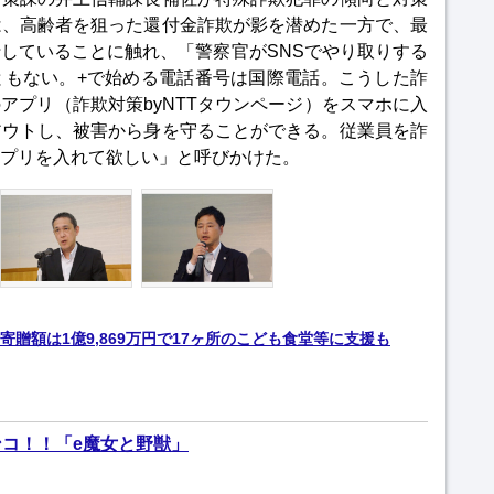
は、高齢者を狙った還付金詐欺が影を潜めた一方で、最
していることに触れ、「警察官がSNSでやり取りする
ともない。+で始める電話番号は国際電話。こうした詐
アプリ（詐欺対策byNTTタウンページ）をスマホに入
アウトし、被害から身を守ることができる。従業員を詐
プリを入れて欲しい」と呼びかけた。
贈額は1億9,869万円で17ヶ所のこども食堂等に支援も
コ！！「e魔女と野獣」