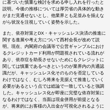
に基づいた慎重な検討を求める申し入れを行ったと
説明。今後の推移については厚労省の具体的な動き
がまだ見通せないとし、他業界とも足並みを揃えな
がら状況を注視していく姿勢を示した。
また、依存対策とDX・キャッシュレス決済の推進に
関する進展や考え方について西村会長が改めて説
明。現在、内閣府の会議等で公営ギャンブルにおけ
るクレジットカード利用が問題視されている流れが
あり、依存症を助長させないためにもクレジットに
関しては慎重であるべきというのが業界内の共通認
識だが、キャッシュレス化そのものを否定している
わけではなく、むしろ将来を見据えて推進していく
必要があるという点では総論で一致していると強調
した。キャッシュレス化が即座に完璧な依存対策に
なるわけではなく、当面は現金併用が前提となる
が、将来的にお客様の入出金が可視化されるように