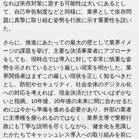
なれば依存対策に資する可能性は大いにあるとし
て、自己申告制度などと同様に、業界として依存問
題に真摯に取り組む姿勢を行政に示す重要性を説い
た。
さらに、推進にあたっての最大の壁として業界イメ
ージの課題を挙げ、主要な決済事業者にアプローチ
をしても、現時点では導入に対して非常に慎重な姿
勢を示されているという厳しい現実を明かした。業
界関係者はまずこの厳しい現状を正しく知るべきだ
とし、防犯やセキュリティ、社会全体のデジタル化
への対応を考えれば、現金決済だけでいいはずがな
いと指摘。10年後、20年後の未来に間に合わせるた
めには今から準備を進める必要があり、外部の業者
に主導権を握られるのではなく、業界主導で警察行
政にも丁寧な説明を尽くしながら、健全化を意識し
たかたちでキャッシュレス導入への取り組みを前に