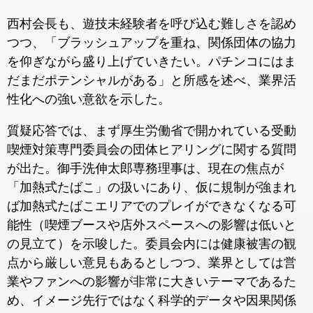
西村会長も、遊技未経験者を呼び込む難しさを認め
つつ、「ブラッシュアップを重ね、関係団体の協力
を仰ぎながら盛り上げていきたい。パチンコにはま
だまだポテンシャルがある」と所感を述べ、業界活
性化への強い意欲を示した。
質疑応答では、まず厚生労働省で開かれている受動
喫煙対策専門委員会の団体ヒアリングに関する質問
が出た。御手洗伸太郎専務理事は、現在の焦点が
「加熱式たばこ」の扱いにあり、仮に規制が強まれ
ば加熱式たばこエリアでのプレイができなくなる可
能性（喫煙ブースや店外スペースへの影響は低いと
の見立て）を示唆した。委員会内には健康被害の観
点から厳しい意見もあるとしつつ、業界としては営
業やファンへの影響が非常に大きいテーマであるた
め、イメージ先行ではなく科学的データや因果関係