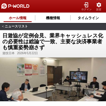
ログイン
設定
ホール情報
機種情報
タイムライン
ニュースリスト
<
日遊協が定例会見、業界キャッシュレス化
の必要性は総論で一致、主要な決済事業者
も慎重姿勢崩さず
遊技日本
2026年5月22日