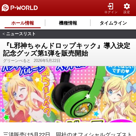
ログイン
設定
ホール情報
機種情報
タイムライン
ニュースリスト
<
『L邪神ちゃんドロップキック』導入決定
記念グッズ第1弾を販売開始
グリーンべると
2026年5月22日
三洋販売は5月22日、同社のオフィシャルグッズスト