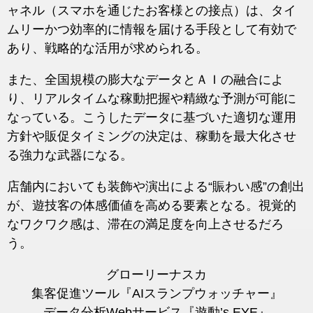
ャネル（スマホを通じたお客様との接点）は、タイ
ムリーかつ効率的に情報を届ける手段として有効で
あり、戦略的な活用が求められる。
また、全国規模の膨大なデータとＡＩの融合によ
り、リアルタイムな稼動把握や精緻な予測が可能に
なっている。こうしたデータに基づいた適切な運用
方針や販促タイミングの決定は、稼動を最大化させ
る強力な武器になる。
店舗内においても装飾や演出による“賑わい感”の創出
が、遊技客の体感価値を高める要素となる。視覚的
なワクワク感は、滞在の満足度を向上させるだろ
う。
グローリーナスカ
集客促進ツール『AIスランプウォッチャー』
データ分析Webサービス『遊動’s EYE』