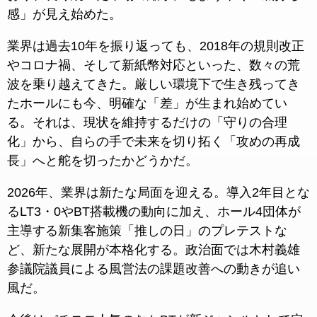
感」が見え始めた。
業界は過去10年を振り返っても、2018年の規則改正
やコロナ禍、そして新紙幣対応といった、数々の荒
波を乗り越えてきた。厳しい環境下で生き残ってき
たホールにも今、明確な「差」が生まれ始めてい
る。それは、現状を維持するだけの「守りの合理
化」から、自らの手で未来を切り拓く「攻めの再成
長」へと舵を切ったかどうかだ。
2026年、業界は新たな局面を迎える。導入2年目とな
るLT3・0やBT搭載機の動向に加え、ホール4団体が
主導する新集客施策「推しの日」のプレテストな
ど、新たな展開が本格化する。政治面では木村義雄
参議院議員による風営法の課題改善への動きが追い
風だ。