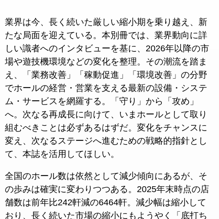
業界は今、長く続いた厳しい縮小期を乗り越え、新
たな局面を迎えている。本別冊では、業界動向に詳
しい識者へのインタビューを基に、2026年以降の市
場や遊技機環境などの変化を整理。その潮流を踏ま
え、「業務改善」「稼動促進」「環境改善」の分野
でホールの経営・営業を支える最新の設備・システ
ム・サービスを網羅する。「守り」から「攻め」
へ。次なる再成長に向けて、いまホールとして取り
組むべきことは必ずあるはずだ。変化をチャンスに
変え、次なるステージへ進むための戦略的指針とし
て、本誌を活用してほしい。
全国のホール数は依然として減少傾向にあるが、そ
の歩みは確実に変わりつつある。2025年末時点の店
舗数は前年比242軒減の6464軒。減少幅は縮小して
おり、長く続いた市場の縮小にもようやく「底打ち