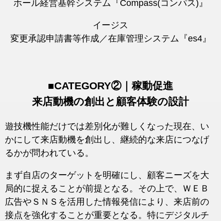
ホール経営基幹システム『Compass(コンパス)』
イージス
変更承認申請書等作成／在庫管理システム『es4』
■CATEGORY②｜稼動促進
来店動機の創出と顧客体験の設計
遊技機性能だけでは差別化が難しくなった現在、い
かにして来店動機を創出し、継続的な来店につなげ
るかが問われている。
まず自店のターゲットを明確にし、顧客ニーズを大
局的に捉えることが前提となる。その上で、ＷＥＢ
広告やＳＮＳを活用した情報発信により、来店前の
接点を強化することが重要となる。特にデジタルチ