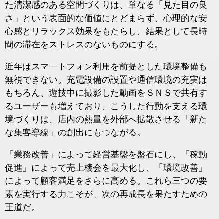
た清潔感のある空間づくりは、単なる「見た目の良
さ」という表面的な価値にとどまらず、心理的な安
心感とリラックス効果をもたらし、結果として長時
間の滞在をストレスのないものにする。
近年はスマートフォン利用を前提とした環境整備も
無視できない。充電設備の設置や通信環境の充実は
もちろん、遊技中に撮影した動画をＳＮＳで共有す
るユーザーも増えており、こうした行動を支える環
境づくりは、店内の熱量を外部へ拡散させる「新た
な集客導線」の創出にもつながる。
「業務改善」によって経営基盤を盤石にし、「稼動
促進」によって売上機会を最大化し、「環境改善」
によって顧客満足をさらに高める。これら三つの要
素を実行する力こそが、次の再成長を果たすための
王道だ。